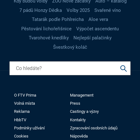
Kdy budou volby
ZOO Nové začátky
Auto – katalog
7 pádů Honzy Dědka
Volby 2025
Svařené víno
Tatarák podle Pohlreicha
Aloe vera
Pěstování lichořeřišnice
Výpočet ascendentu
Tvarohové knedlíky
Nejlepší palačinky
Švestkový koláč
O FTV Prima
Management
Volná místa
Press
Reklama
Castingy a výzvy
HbbTV
Kontakty
Podmínky užívání
Zpracování osobních údajů
Cookies
Nápověda