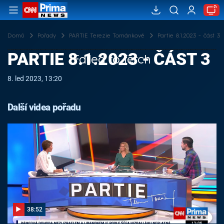
Domů
Pořady
PARTIE Terezie Tománkové
Partie 8.1.2023 - část 3
PARTIE 8.1.2023 - ČÁST 3
Failed to fetch
8. led 2023, 13:20
Další videa pořadu
38:52