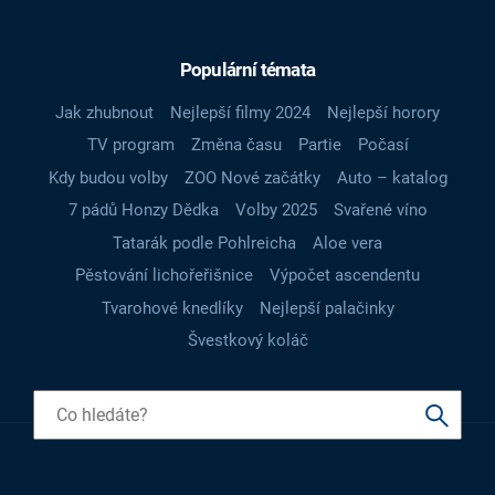
Populární témata
Jak zhubnout
Nejlepší filmy 2024
Nejlepší horory
TV program
Změna času
Partie
Počasí
Kdy budou volby
ZOO Nové začátky
Auto – katalog
7 pádů Honzy Dědka
Volby 2025
Svařené víno
Tatarák podle Pohlreicha
Aloe vera
Pěstování lichořeřišnice
Výpočet ascendentu
Tvarohové knedlíky
Nejlepší palačinky
Švestkový koláč