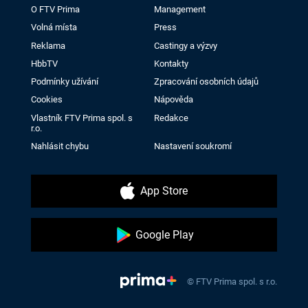
O FTV Prima
Management
Volná místa
Press
Reklama
Castingy a výzvy
HbbTV
Kontakty
Podmínky užívání
Zpracování osobních údajů
Cookies
Nápověda
Vlastník FTV Prima spol. s
Redakce
r.o.
Nahlásit chybu
Nastavení soukromí
App Store
Google Play
© FTV Prima spol. s r.o.