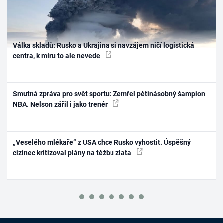
Válka skladů: Rusko a Ukrajina si navzájem ničí logistická
centra, k míru to ale nevede
Smutná zpráva pro svět sportu: Zemřel pětinásobný šampion
NBA. Nelson zářil i jako trenér
„Veselého mlékaře“ z USA chce Rusko vyhostit. Úspěšný
cizinec kritizoval plány na těžbu zlata