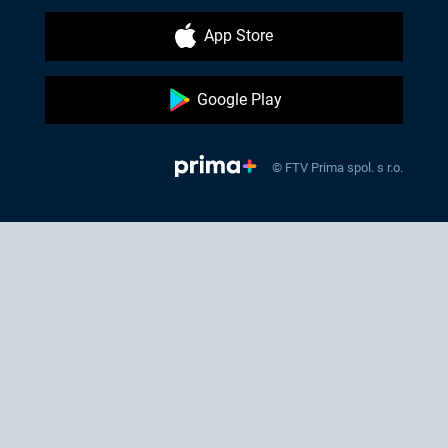
App Store
Google Play
© FTV Prima spol. s r.o.