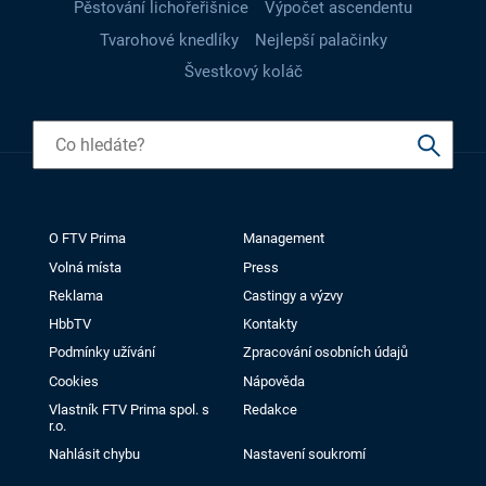
Pěstování lichořeřišnice
Výpočet ascendentu
Tvarohové knedlíky
Nejlepší palačinky
Švestkový koláč
O FTV Prima
Management
Volná místa
Press
Reklama
Castingy a výzvy
HbbTV
Kontakty
Podmínky užívání
Zpracování osobních údajů
Cookies
Nápověda
Vlastník FTV Prima spol. s
Redakce
r.o.
Nahlásit chybu
Nastavení soukromí