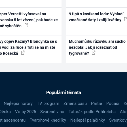
per Vercetti vyfasoval na
9 tipů s kostkami ledu: Vyhladí
vensku 5 let vězení, pak bude ze
zmačkané šaty i zalijí květiny
mě vyhoštěn
vý objev Kazmy? Blondýnka se s
Muchomůrku růžovku ani sucho
 vodí za ruce a fotí se na místě
nezdolá! Jak ji rozeznat od
ko Rosecká
tygrované?
Populární témata
Nejlepší horory
TV program
Změna času
Partie
Počasí
K
Dědka
Volby 2025
Svařené víno
Tatarák podle Pohlreicha
Alo
t ascendentu
Tvarohové knedlíky
Nejlepší palačinky
Švestkov