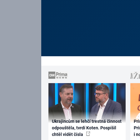
Ukrajincům se lehčí trestná činnost
Pri
odpouštěla, tvrdí Koten. Pospíšil
Pri
chtěl vidět čísla
i n