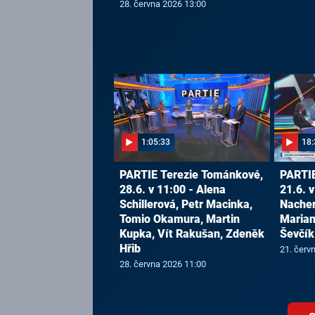
28. června 2026 13:00
1:05:33
18:
PARTIE Terezie Tománkové,
PARTIE
28.6. v 11:00 - Alena
21.6. v
Schillerová, Petr Macinka,
Nacher
Tomio Okamura, Martin
Marian
Kupka, Vít Rakušan, Zdeněk
Ševčík
Hřib
21. červ
28. června 2026 11:00