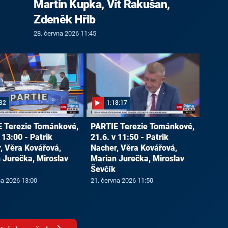
Martin Kupka, Vít Rakušan,
Zdeněk Hřib
28. června 2026 11:45
32
1:18:17
 Terezie Tománkové,
PARTIE Terezie Tománkové,
 13:00 - Patrik
21.6. v 11:50 - Patrik
, Věra Kovářová,
Nacher, Věra Kovářová,
 Jurečka, Miroslav
Marian Jurečka, Miroslav
Ševčík
na 2026 13:00
21. června 2026 11:50