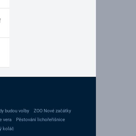
dy budou volby
ZOO Nové začátky
e vera
Pěstování lichořeřišnice
ý koláč