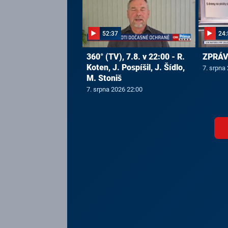
52:37
24:
360° (TV), 7.8. v 22:00 - R.
ZPRÁVY
Koten, J. Pospíšil, J. Šídlo,
7. srpna
M. Stoniš
7. srpna 2026 22:00