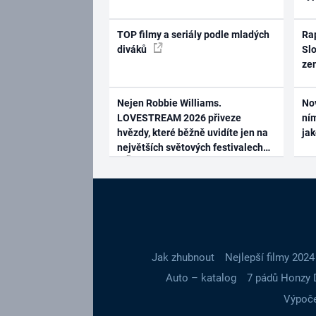
TOP filmy a seriály podle mladých
Rap
diváků
Slo
ze
Nejen Robbie Williams.
No
LOVESTREAM 2026 přiveze
ním
hvězdy, které běžně uvidíte jen na
ja
největších světových festivalech
Jak zhubnout
Nejlepší filmy 2024
Auto – katalog
7 pádů Honzy 
Výpoče