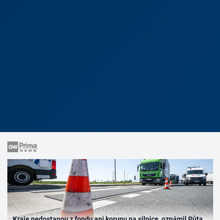
Kraje nedostanou z fondu ani korunu na silnice, oznámil Půta.