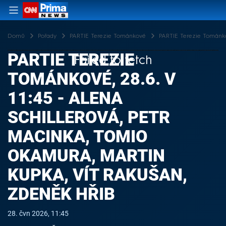
Domů
Pořady
PARTIE Terezie Tománkové
PARTIE Terezie Tománkov
PARTIE TEREZIE
Failed to fetch
TOMÁNKOVÉ, 28.6. V
11:45 - ALENA
SCHILLEROVÁ, PETR
MACINKA, TOMIO
OKAMURA, MARTIN
KUPKA, VÍT RAKUŠAN,
ZDENĚK HŘIB
28. čvn 2026, 11:45