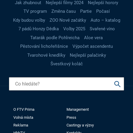
Jak zhubnout
Nejlepší filmy 2024
Nejlepší horory
TV program
Změna času
Partie
Počasí
Kdy budou volby
ZOO Nové začátky
Auto – katalog
7 pádů Honzy Dědka
Volby 2025
Svařené víno
Tatarák podle Pohlreicha
Aloe vera
Pěstování lichořeřišnice
Výpočet ascendentu
Tvarohové knedlíky
Nejlepší palačinky
Švestkový koláč
O FTV Prima
Management
Volná místa
Press
Reklama
Castingy a výzvy
HbbTV
Kontakty