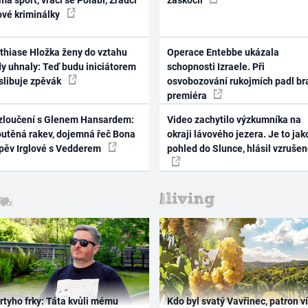
ové kriminálky
thiase Hložka ženy do vztahu
Operace Entebbe ukázala
dy uhnaly: Teď budu iniciátorem
schopnosti Izraele. Při
 slibuje zpěvák
osvobozování rukojmích padl br
premiéra
zloučení s Glenem Hansardem:
Video zachytilo výzkumníka na
outěná rakev, dojemná řeč Bona
okraji lávového jezera. Je to jak
zpěv Irglové s Vedderem
pohled do Slunce, hlásil vzruše
rtyho frky: Táta kvůli mému
Kdo byl svatý Vavřinec, patron v