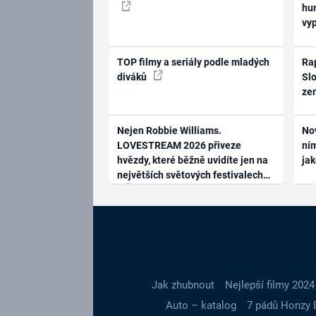
hum
vy
TOP filmy a seriály podle mladých
Rap
diváků
Slo
ze
Nejen Robbie Williams.
No
LOVESTREAM 2026 přiveze
ním
hvězdy, které běžně uvidíte jen na
ja
největších světových festivalech
Jak zhubnout
Nejlepší filmy 2024
Auto – katalog
7 pádů Honzy 