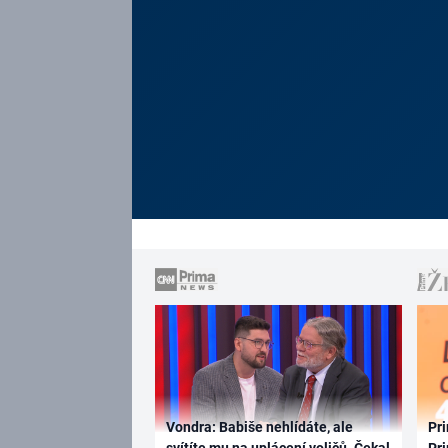
Vondra: Babiše nehlídáte, ale
Pri
svítíte mu na uplácení voličů. Čekal
Pri