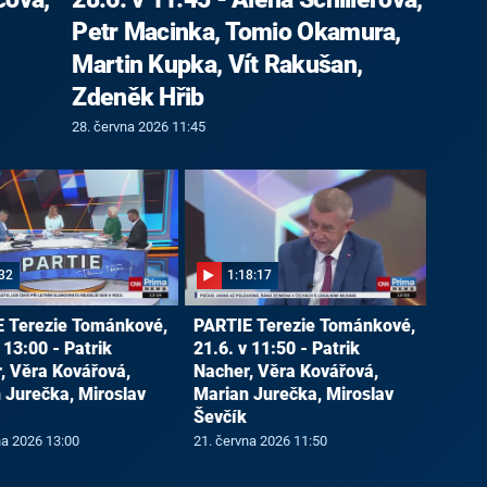
Petr Macinka, Tomio Okamura,
Martin Kupka, Vít Rakušan,
Zdeněk Hřib
28. června 2026 11:45
32
1:18:17
 Terezie Tománkové,
PARTIE Terezie Tománkové,
 13:00 - Patrik
21.6. v 11:50 - Patrik
, Věra Kovářová,
Nacher, Věra Kovářová,
 Jurečka, Miroslav
Marian Jurečka, Miroslav
Ševčík
na 2026 13:00
21. června 2026 11:50