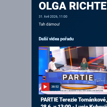
OLGA RICHT
31. kvě 2026, 11:00
Tah dámou!
Další videa pořadu
38:52
PARTIE Terezie Tománkové
28.6. v 13:00 - Lucie Kubovi