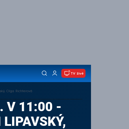
TV živě
vský, Olga Richterová
 V 11:00 -
 LIPAVSKÝ,