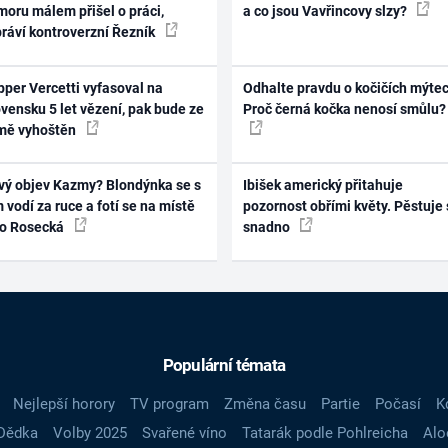
oru málem přišel o práci,
a co jsou Vavřincovy slzy?
práví kontroverzní Řezník
per Vercetti vyfasoval na
Odhalte pravdu o kočičích mýtec
vensku 5 let vězení, pak bude ze
Proč černá kočka nenosí smůlu?
mě vyhoštěn
vý objev Kazmy? Blondýnka se s
Ibišek americký přitahuje
 vodí za ruce a fotí se na místě
pozornost obřími květy. Pěstuje 
ko Rosecká
snadno
Populární témata
Nejlepší horory
TV program
Změna času
Partie
Počasí
K
Dědka
Volby 2025
Svařené víno
Tatarák podle Pohlreicha
Alo