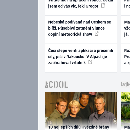
jsem od vás víc, řekl Gregor
i n
Nebeská podívaná nad Českem se
Ma
blíží. Působivé zatmění Slunce
vž
doplní meteorická show
já,
Češi slepě věřili aplikaci a přecenili
Ro
síly, píší v Rakousku. V Alpách je
Pr
zachraňoval vrtulník
a 
10 nejlepších dílů Hvězdné brány
Ma