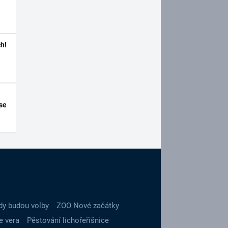
h!
se
dy budou volby
ZOO Nové začátky
e vera
Pěstování lichořeřišnice