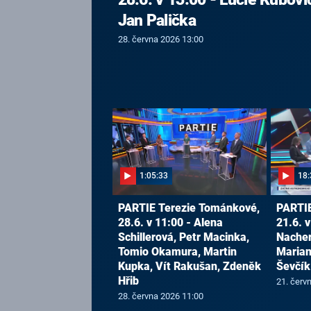
Jan Palička
28. června 2026 13:00
1:05:33
18:
PARTIE Terezie Tománkové,
PARTIE
28.6. v 11:00 - Alena
21.6. v
Schillerová, Petr Macinka,
Nacher
Tomio Okamura, Martin
Marian
Kupka, Vít Rakušan, Zdeněk
Ševčík
Hřib
21. červ
28. června 2026 11:00