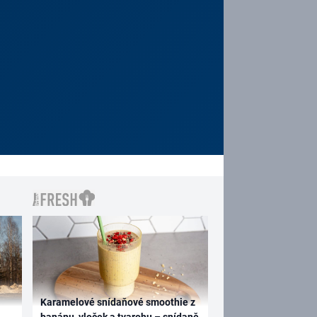
Karamelové snídaňové smoothie z
banánu, vloček a tvarohu – snídaně