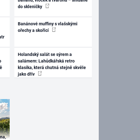
do skleničky
Banánové muffiny s vlašskými
ořechy a skořicí
atr
Holandský salát se sýrem a
o
salámem: Lahůdkářská retro
ně
klasika, která chutná stejně skvěle
jako dřív
ína,