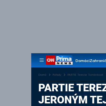
Domácí
Zahranič
Pořady
Domů
Pořady
PARTIE Terezie Tománkové
PARTIE TEREZ
JERONÝM TEJ