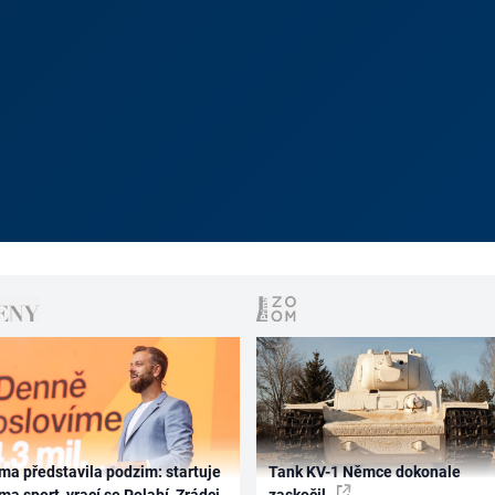
ma představila podzim: startuje
Tank KV-1 Němce dokonale
ma sport, vrací se Polabí, Zrádci
zaskočil