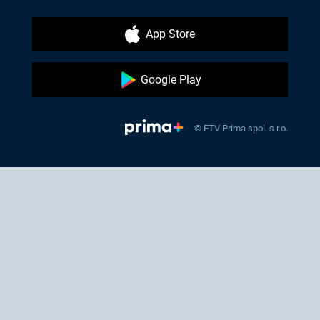
App Store
Google Play
© FTV Prima spol. s r.o.