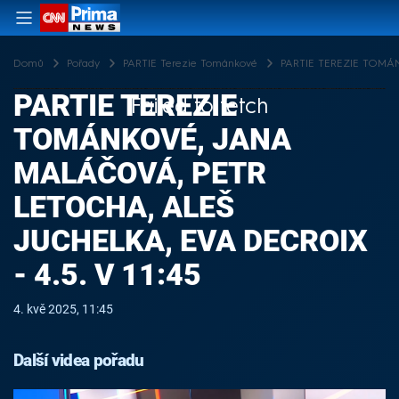
Domů
Pořady
PARTIE Terezie Tománkové
PARTIE TEREZIE TOMÁNKO
PARTIE TEREZIE
Failed to fetch
TOMÁNKOVÉ, JANA
MALÁČOVÁ, PETR
LETOCHA, ALEŠ
JUCHELKA, EVA DECROIX
- 4.5. V 11:45
4. kvě 2025, 11:45
Další videa pořadu