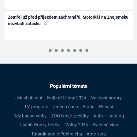
Zemřel už před příjezdem záchranářů. Motorkář na Znojemsku
nezvládl zatáčku
Populární témata
Jak zhubnout
Nejlepší filmy 2024
Nejlepší horory
TV program
Změna času
Partie
Počasí
Kdy budou volby
ZOO Nové začátky
Auto – katalog
7 pádů Honzy Dědka
Volby 2025
Svařené víno
Tatarák podle Pohlreicha
Aloe vera