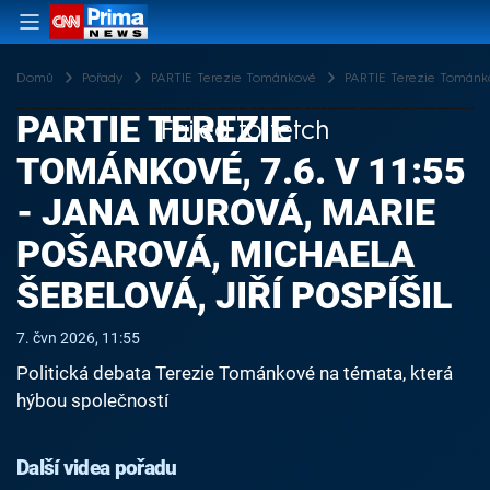
Domů
Pořady
PARTIE Terezie Tománkové
PARTIE Terezie Tománkov
PARTIE TEREZIE
Failed to fetch
TOMÁNKOVÉ, 7.6. V 11:55
- JANA MUROVÁ, MARIE
POŠAROVÁ, MICHAELA
ŠEBELOVÁ, JIŘÍ POSPÍŠIL
7. čvn 2026, 11:55
Politická debata Terezie Tománkové na témata, která
hýbou společností
Další videa pořadu