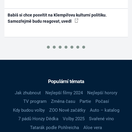
Babiš si chce posvítit na Klempířovu kulturní politiku.
Samozřejmě budu reagovat, uvedl
Populární témata
Jak zhubnout
Nejlepší filmy 2024
Nejlepší horory
TV program
Změna času
Partie
Počasí
Kdy budou volby
ZOO Nové začátky
Auto – katalog
7 pádů Honzy Dědka
Volby 2025
Svařené víno
Tatarák podle Pohlreicha
Aloe vera