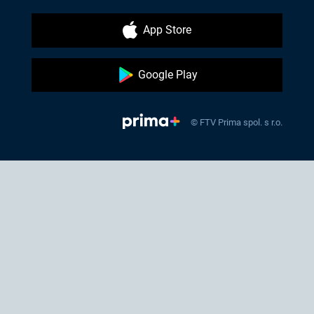
App Store
Google Play
© FTV Prima spol. s r.o.