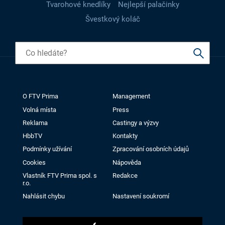
Tvarohové knedlíky
Nejlepší palačinky
Švestkový koláč
O FTV Prima
Management
Volná místa
Press
Reklama
Castingy a výzvy
HbbTV
Kontakty
Podmínky užívání
Zpracování osobních údajů
Cookies
Nápověda
Vlastník FTV Prima spol. s
Redakce
r.o.
Nahlásit chybu
Nastavení soukromí