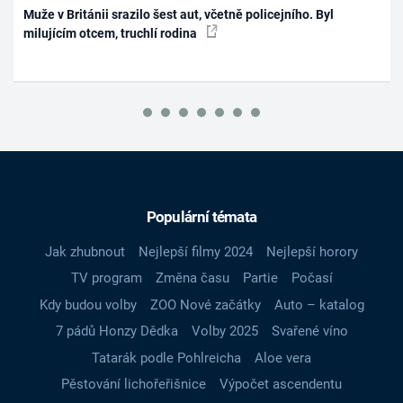
Muže v Británii srazilo šest aut, včetně policejního. Byl
milujícím otcem, truchlí rodina
Populární témata
Jak zhubnout
Nejlepší filmy 2024
Nejlepší horory
TV program
Změna času
Partie
Počasí
Kdy budou volby
ZOO Nové začátky
Auto – katalog
7 pádů Honzy Dědka
Volby 2025
Svařené víno
Tatarák podle Pohlreicha
Aloe vera
Pěstování lichořeřišnice
Výpočet ascendentu