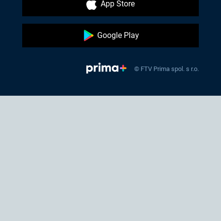
App Store
Google Play
© FTV Prima spol. s r.o.