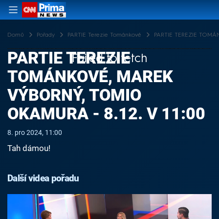
Domů
Pořady
PARTIE Terezie Tománkové
PARTIE TEREZIE TOMÁNK
PARTIE TEREZIE
Failed to fetch
TOMÁNKOVÉ, MAREK
VÝBORNÝ, TOMIO
OKAMURA - 8.12. V 11:00
8. pro 2024, 11:00
Tah dámou!
Další videa pořadu