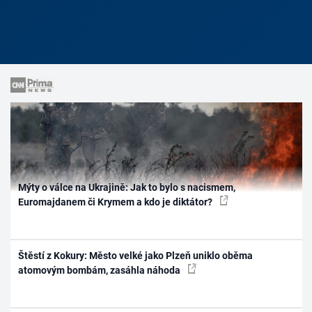
Mýty o válce na Ukrajině: Jak to bylo s nacismem,
Euromajdanem či Krymem a kdo je diktátor?
Štěstí z Kokury: Město velké jako Plzeň uniklo oběma
atomovým bombám, zasáhla náhoda