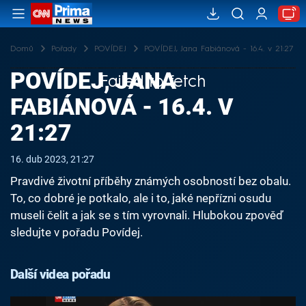
Domů
Pořady
POVÍDEJ
POVÍDEJ, Jana Fabiánová - 16.4. v 21:27
POVÍDEJ, JANA
Failed to fetch
FABIÁNOVÁ - 16.4. V
21:27
16. dub 2023, 21:27
Pravdivé životní příběhy známých osobností bez obalu.
To, co dobré je potkalo, ale i to, jaké nepřízni osudu
museli čelit a jak se s tím vyrovnali. Hlubokou zpověď
sledujte v pořadu Povídej.
Další videa pořadu