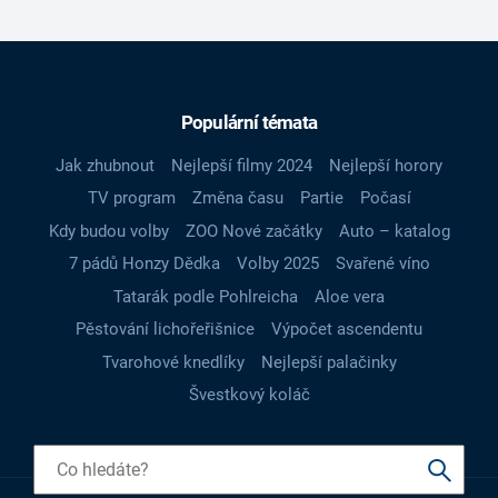
Populární témata
Jak zhubnout
Nejlepší filmy 2024
Nejlepší horory
TV program
Změna času
Partie
Počasí
Kdy budou volby
ZOO Nové začátky
Auto – katalog
7 pádů Honzy Dědka
Volby 2025
Svařené víno
Tatarák podle Pohlreicha
Aloe vera
Pěstování lichořeřišnice
Výpočet ascendentu
Tvarohové knedlíky
Nejlepší palačinky
Švestkový koláč