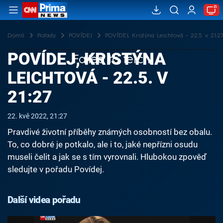
Domů
Pořady
POVÍDEJ
POVÍDEJ, Kristýna Leichtová - 22.5. v 21:2
POVÍDEJ, KRISTÝNA
Failed to fetch
LEICHTOVÁ - 22.5. V
21:27
22. kvě 2022, 21:27
Pravdivé životní příběhy známých osobností bez obalu.
To, co dobré je potkalo, ale i to, jaké nepřízni osudu
museli čelit a jak se s tím vyrovnali. Hlubokou zpověď
sledujte v pořadu Povídej.
Další videa pořadu