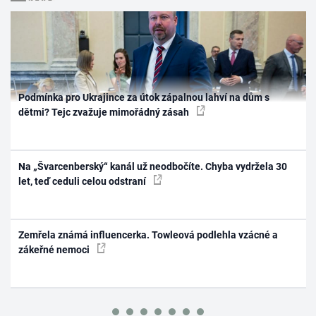
Podmínka pro Ukrajince za útok zápalnou lahví na dům s
dětmi? Tejc zvažuje mimořádný zásah
Na „Švarcenberský“ kanál už neodbočíte. Chyba vydržela 30
let, teď ceduli celou odstraní
Zemřela známá influencerka. Towleová podlehla vzácné a
zákeřné nemoci