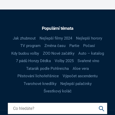
Populární témata
Jak zhubnout
Nejlepší filmy 2024
Nejlepší horory
TV program
Změna času
Partie
Počasí
Kdy budou volby
ZOO Nové začátky
Auto – katalog
7 pádů Honzy Dědka
Volby 2025
Svařené víno
Tatarák podle Pohlreicha
Aloe vera
Pěstování lichořeřišnice
Výpočet ascendentu
Tvarohové knedlíky
Nejlepší palačinky
Švestkový koláč