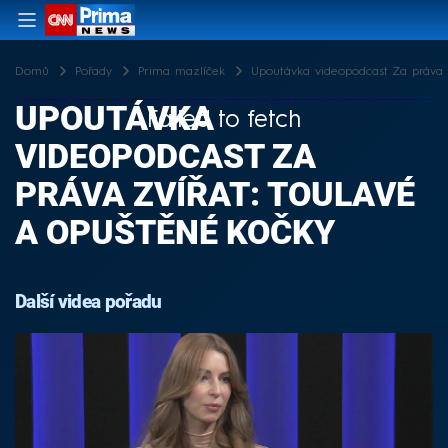
Domů
Pořady
Prima mazlíček
Upoutávka videopodcast Za práva z
UPOUTÁVKA
Failed to fetch
VIDEOPODCAST ZA
PRÁVA ZVÍŘAT: TOULAVÉ
A OPUŠTĚNÉ KOČKY
Další videa pořadu