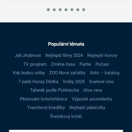
Populární témata
Jak zhubnout
Nejlepší filmy 2024
Nejlepší horory
TV program
Změna času
Partie
Počasí
Kdy budou volby
ZOO Nové začátky
Auto – katalog
7 pádů Honzy Dědka
Volby 2025
Svařené víno
Tatarák podle Pohlreicha
Aloe vera
Pěstování lichořeřišnice
Výpočet ascendentu
Tvarohové knedlíky
Nejlepší palačinky
Švestkový koláč