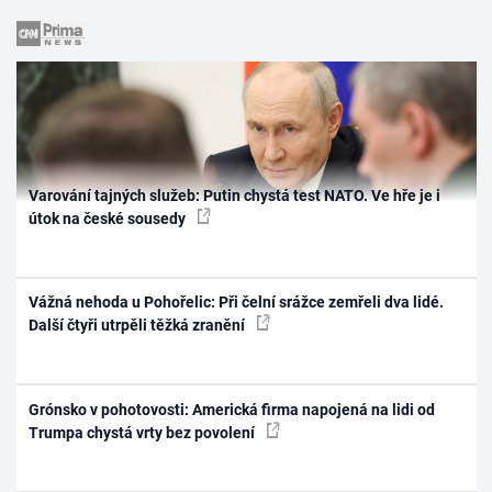
Varování tajných služeb: Putin chystá test NATO. Ve hře je i
útok na české sousedy
Vážná nehoda u Pohořelic: Při čelní srážce zemřeli dva lidé.
Další čtyři utrpěli těžká zranění
Grónsko v pohotovosti: Americká firma napojená na lidi od
Trumpa chystá vrty bez povolení