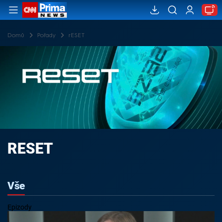
Domů
Pořady
rESET
RESET
Vše
Epizody