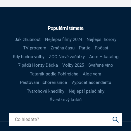
Populární témata
Jak zhubnout
Nejlepší filmy 2024
Nejlepší horory
TV program
Změna času
Partie
Počasí
Kdy budou volby
ZOO Nové začátky
Auto – katalog
7 pádů Honzy Dědka
Volby 2025
Svařené víno
Tatarák podle Pohlreicha
Aloe vera
Pěstování lichořeřišnice
Výpočet ascendentu
Tvarohové knedlíky
Nejlepší palačinky
Švestkový koláč