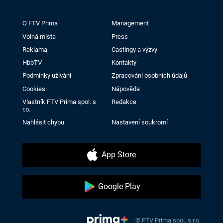
O FTV Prima
Management
Volná místa
Press
Reklama
Castingy a výzvy
HbbTV
Kontakty
Podmínky užívání
Zpracování osobních údajů
Cookies
Nápověda
Vlastník FTV Prima spol. s
Redakce
r.o.
Nahlásit chybu
Nastavení soukromí
App Store
Google Play
© FTV Prima spol. s r.o.