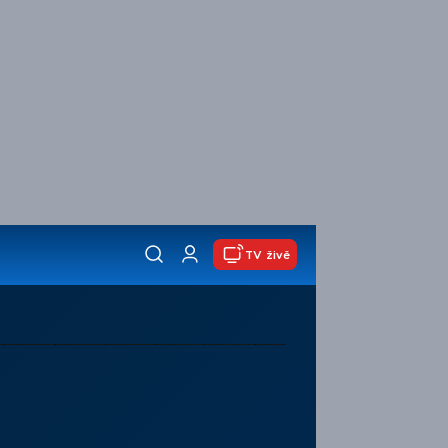
TV živě