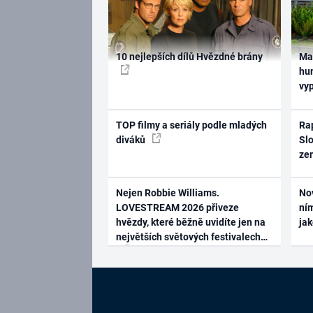
10 nejlepších dílů Hvězdné brány
Ma
hum
vy
TOP filmy a seriály podle mladých
Rap
diváků
Slo
ze
Nejen Robbie Williams.
No
LOVESTREAM 2026 přiveze
ním
hvězdy, které běžně uvidíte jen na
ja
největších světových festivalech