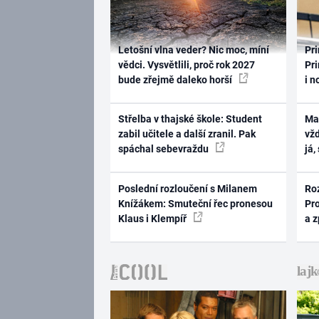
Letošní vlna veder? Nic moc, míní
Pri
vědci. Vysvětlili, proč rok 2027
Pri
bude zřejmě daleko horší
i n
Střelba v thajské škole: Student
Ma
zabil učitele a další zranil. Pak
vž
spáchal sebevraždu
já,
Poslední rozloučení s Milanem
Ro
Knížákem: Smuteční řec pronesou
Pr
Klaus i Klempíř
a 