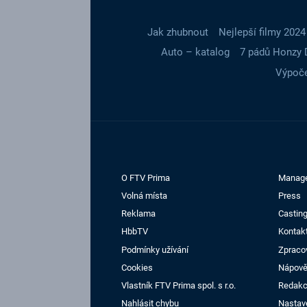
Jak zhubnout
Nejlepší filmy 2024
Auto – katalog
7 pádů Honzy 
Výpoče
O FTV Prima
Manag
Volná místa
Press
Reklama
Casting
HbbTV
Kontak
Podmínky užívání
Zpraco
Cookies
Nápov
Vlastník FTV Prima spol. s r.o.
Redak
Nahlásit chybu
Nastav