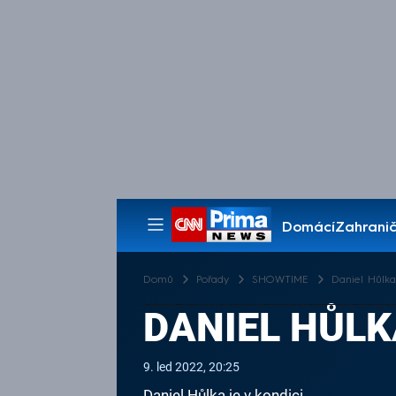
Domácí
Zahranič
Pořady
Domů
Pořady
SHOWTIME
Daniel Hůlka
DANIEL HŮLK
9. led 2022, 20:25
Daniel Hůlka je v kondici