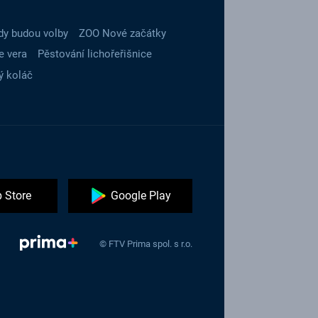
dy budou volby
ZOO Nové začátky
e vera
Pěstování lichořeřišnice
ý koláč
 Store
Google Play
© FTV Prima spol. s r.o.