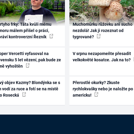
rtyho frky: Táta kvůli mému
Muchomůrku růžovku ani sucho
oru málem přišel o práci,
nezdolá! Jak ji rozeznat od
práví kontroverzní Řezník
tygrované?
per Vercetti vyfasoval na
V srpnu nezapomeňte přesadit
vensku 5 let vězení, pak bude ze
velkokvěté kosatce. Jak na to?
mě vyhoštěn
vý objev Kazmy? Blondýnka se s
Přerostlé okurky? Zkuste
 vodí za ruce a fotí se na místě
rychlokvašky nebo je naložte po
ko Rosecká
americku!