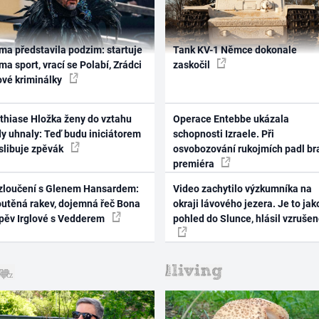
ma představila podzim: startuje
Tank KV-1 Němce dokonale
ma sport, vrací se Polabí, Zrádci
zaskočil
ové kriminálky
thiase Hložka ženy do vztahu
Operace Entebbe ukázala
dy uhnaly: Teď budu iniciátorem
schopnosti Izraele. Při
 slibuje zpěvák
osvobozování rukojmích padl br
premiéra
zloučení s Glenem Hansardem:
Video zachytilo výzkumníka na
outěná rakev, dojemná řeč Bona
okraji lávového jezera. Je to jak
zpěv Irglové s Vedderem
pohled do Slunce, hlásil vzruše