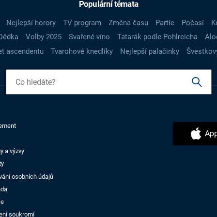
Populární témata
Nejlepší horory
TV program
Změna času
Partie
Počasí
K
Dědka
Volby 2025
Svařené víno
Tatarák podle Pohlreicha
Alo
t ascendentu
Tvarohové knedlíky
Nejlepší palačinky
Švestkov
ement
App
y a výzvy
ty
vání osobních údajů
ěda
ce
ení soukromí