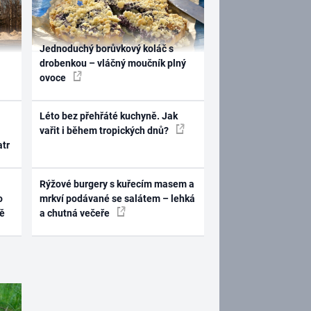
Jednoduchý borůvkový koláč s
drobenkou – vláčný moučník plný
ovoce
Léto bez přehřáté kuchyně. Jak
vařit i během tropických dnů?
atr
Rýžové burgery s kuřecím masem a
o
mrkví podávané se salátem – lehká
ně
a chutná večeře