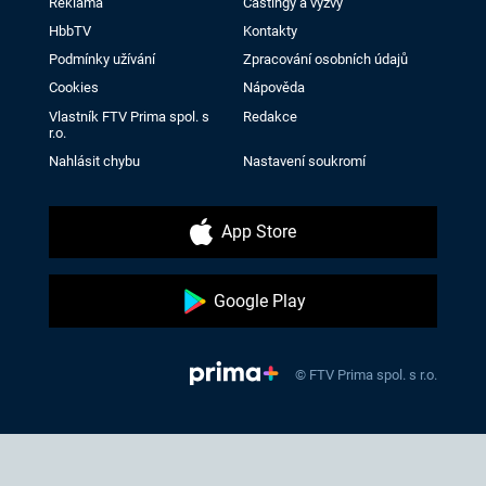
Reklama
Castingy a výzvy
HbbTV
Kontakty
Podmínky užívání
Zpracování osobních údajů
Cookies
Nápověda
Vlastník FTV Prima spol. s
Redakce
r.o.
Nahlásit chybu
Nastavení soukromí
App Store
Google Play
© FTV Prima spol. s r.o.