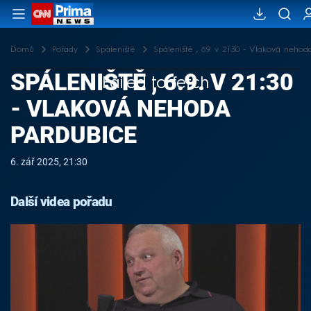
Domů
Pořady
Spáleniště
Spáleniště , 6.9. v 21:30 - Vlaková neho
SPÁLENIŠTĚ , 6.9. V 21:30
Failed to fetch
- VLAKOVÁ NEHODA
PARDUBICE
6. zář 2025, 21:30
Další videa pořadu