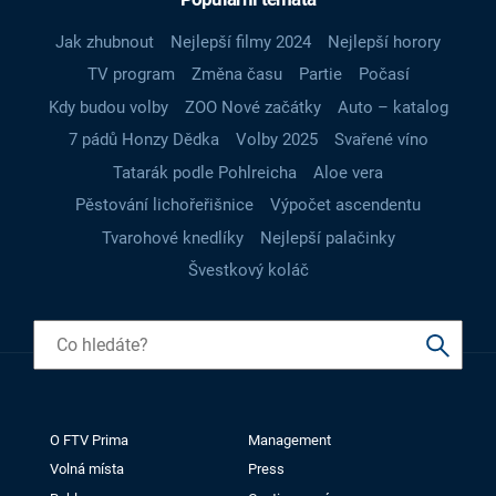
Jak zhubnout
Nejlepší filmy 2024
Nejlepší horory
TV program
Změna času
Partie
Počasí
Kdy budou volby
ZOO Nové začátky
Auto – katalog
7 pádů Honzy Dědka
Volby 2025
Svařené víno
Tatarák podle Pohlreicha
Aloe vera
Pěstování lichořeřišnice
Výpočet ascendentu
Tvarohové knedlíky
Nejlepší palačinky
Švestkový koláč
O FTV Prima
Management
Volná místa
Press