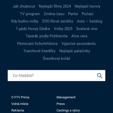
Jak zhubnout
Nejlepší filmy 2024
Nejlepší horory
TV program
Změna času
Partie
Počasí
Kdy budou volby
ZOO Nové začátky
Auto – katalog
7 pádů Honzy Dědka
Volby 2025
Svařené víno
Tatarák podle Pohlreicha
Aloe vera
Pěstování lichořeřišnice
Výpočet ascendentu
Tvarohové knedlíky
Nejlepší palačinky
Švestkový koláč
O FTV Prima
Management
Volná místa
Press
Reklama
Castingy a výzvy