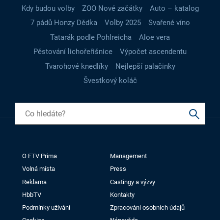
Kdy budou volby
ZOO Nové začátky
Auto – katalog
7 pádů Honzy Dědka
Volby 2025
Svařené víno
Tatarák podle Pohlreicha
Aloe vera
Pěstování lichořeřišnice
Výpočet ascendentu
Tvarohové knedlíky
Nejlepší palačinky
Švestkový koláč
O FTV Prima
Management
Volná místa
Press
Reklama
Castingy a výzvy
HbbTV
Kontakty
Podmínky užívání
Zpracování osobních údajů