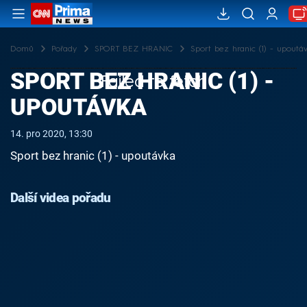
Domů
Pořady
SPORT BEZ HRANIC
Sport bez hranic (1) - upoutá
SPORT BEZ HRANIC (1) -
Failed to fetch
UPOUTÁVKA
14. pro 2020, 13:30
Sport bez hranic (1) - upoutávka
Další videa pořadu