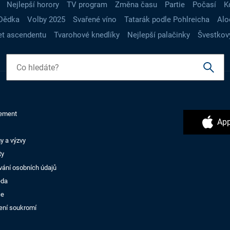
Nejlepší horory
TV program
Změna času
Partie
Počasí
K
Dědka
Volby 2025
Svařené víno
Tatarák podle Pohlreicha
Alo
t ascendentu
Tvarohové knedlíky
Nejlepší palačinky
Švestkov
ement
App
y a výzvy
ty
vání osobních údajů
ěda
ce
ení soukromí