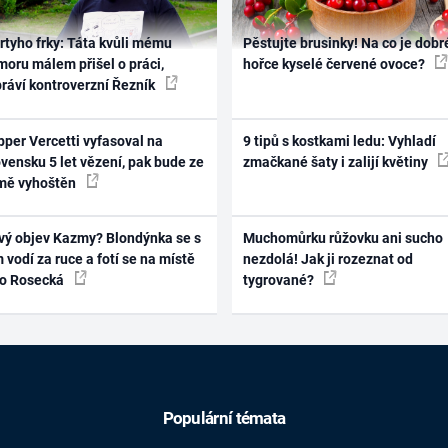
rtyho frky: Táta kvůli mému
Pěstujte brusinky! Na co je dobr
oru málem přišel o práci,
hořce kyselé červené ovoce?
práví kontroverzní Řezník
per Vercetti vyfasoval na
9 tipů s kostkami ledu: Vyhladí
vensku 5 let vězení, pak bude ze
zmačkané šaty i zalijí květiny
mě vyhoštěn
vý objev Kazmy? Blondýnka se s
Muchomůrku růžovku ani sucho
 vodí za ruce a fotí se na místě
nezdolá! Jak ji rozeznat od
ko Rosecká
tygrované?
Populární témata