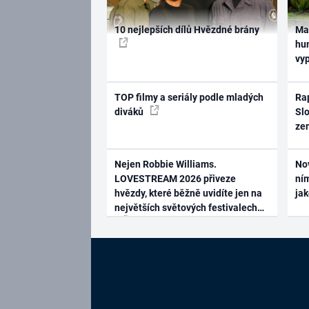
10 nejlepších dílů Hvězdné brány
Ma
hum
vy
TOP filmy a seriály podle mladých
Rap
diváků
Slo
ze
Nejen Robbie Williams.
No
LOVESTREAM 2026 přiveze
ním
hvězdy, které běžně uvidíte jen na
ja
největších světových festivalech