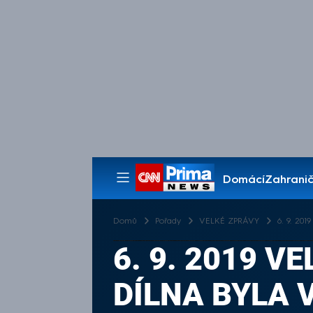
Domácí
Zahranič
Pořady
Domů
Pořady
VELKÉ ZPRÁVY
6. 9. 2
6. 9. 2019 
DÍLNA BYLA 