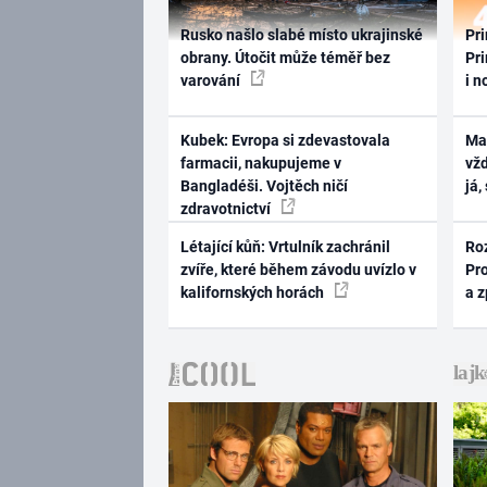
Rusko našlo slabé místo ukrajinské
Pri
obrany. Útočit může téměř bez
Pri
varování
i n
Kubek: Evropa si zdevastovala
Ma
farmacii, nakupujeme v
vž
Bangladéši. Vojtěch ničí
já,
zdravotnictví
Létající kůň: Vrtulník zachránil
Ro
zvíře, které během závodu uvízlo v
Pr
kalifornských horách
a 