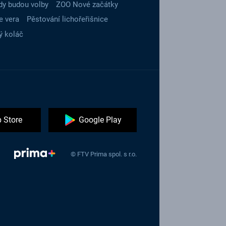
dy budou volby
ZOO Nové začátky
e vera
Pěstování lichořeřišnice
ý koláč
 Store
Google Play
© FTV Prima spol. s r.o.