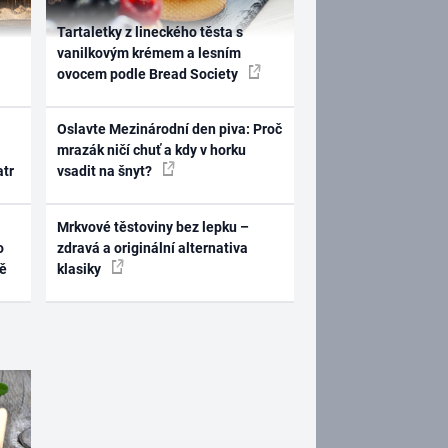
Tartaletky z lineckého těsta s
vanilkovým krémem a lesním
ovocem podle Bread Society
Oslavte Mezinárodní den piva: Proč
mrazák ničí chuť a kdy v horku
atr
vsadit na šnyt?
Mrkvové těstoviny bez lepku –
o
zdravá a originální alternativa
ně
klasiky