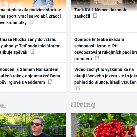
ma představila podzim: startuje
Tank KV-1 Němce dokonale
ma sport, vrací se Polabí, Zrádci
zaskočil
ové kriminálky
thiase Hložka ženy do vztahu
Operace Entebbe ukázala
dy uhnaly: Teď budu iniciátorem
schopnosti Izraele. Při
 slibuje zpěvák
osvobozování rukojmích padl br
premiéra
zloučení s Glenem Hansardem:
Video zachytilo výzkumníka na
outěná rakev, dojemná řeč Bona
okraji lávového jezera. Je to jak
zpěv Irglové s Vedderem
pohled do Slunce, hlásil vzruše