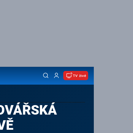
TV živě
KOVÁŘSKÁ
VĚ