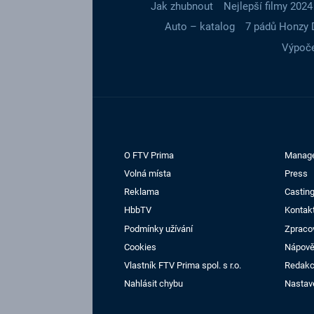
Jak zhubnout
Nejlepší filmy 2024
Auto – katalog
7 pádů Honzy 
Výpoče
O FTV Prima
Manag
Volná místa
Press
Reklama
Casting
HbbTV
Kontak
Podmínky užívání
Zpraco
Cookies
Nápov
Vlastník FTV Prima spol. s r.o.
Redak
Nahlásit chybu
Nastav