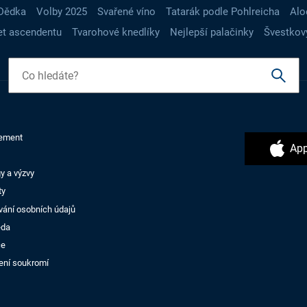
Dědka
Volby 2025
Svařené víno
Tatarák podle Pohlreicha
Alo
t ascendentu
Tvarohové knedlíky
Nejlepší palačinky
Švestkov
ement
App
y a výzvy
ty
vání osobních údajů
ěda
ce
ení soukromí