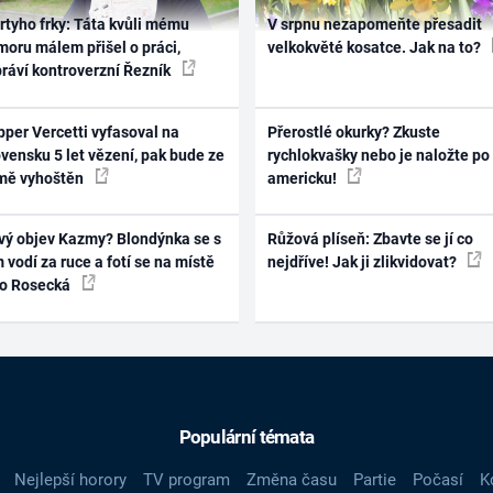
rtyho frky: Táta kvůli mému
V srpnu nezapomeňte přesadit
oru málem přišel o práci,
velkokvěté kosatce. Jak na to?
práví kontroverzní Řezník
per Vercetti vyfasoval na
Přerostlé okurky? Zkuste
vensku 5 let vězení, pak bude ze
rychlokvašky nebo je naložte po
mě vyhoštěn
americku!
vý objev Kazmy? Blondýnka se s
Růžová plíseň: Zbavte se jí co
 vodí za ruce a fotí se na místě
nejdříve! Jak ji zlikvidovat?
ko Rosecká
Populární témata
Nejlepší horory
TV program
Změna času
Partie
Počasí
K