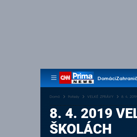
Domácí
Zahranič
Pořady
Domů
Pořady
VELKÉ ZPRÁVY
8. 4. 2
8. 4. 2019 V
ŠKOLÁCH