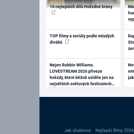
10 nejlepších dílů Hvězdné brány
Ma
hum
vy
TOP filmy a seriály podle mladých
Rap
diváků
Slo
ze
Nejen Robbie Williams.
No
LOVESTREAM 2026 přiveze
ním
hvězdy, které běžně uvidíte jen na
ja
největších světových festivalech
Jak zhubnout
Nejlepší filmy 2024