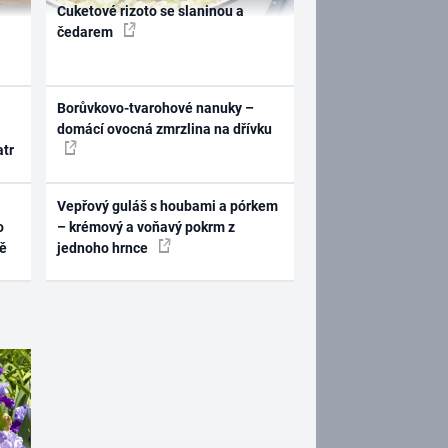
Cuketové rizoto se slaninou a
čedarem
Borůvkovo-tvarohové nanuky –
domácí ovocná zmrzlina na dřívku
atr
Vepřový guláš s houbami a pórkem
o
– krémový a voňavý pokrm z
ně
jednoho hrnce