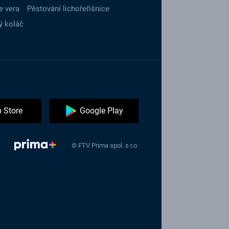
e vera
Pěstování lichořeřišnice
ý koláč
 Store
Google Play
© FTV Prima spol. s r.o.