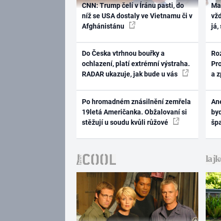
CNN: Trump čelí v Íránu pasti, do
Ma
níž se USA dostaly ve Vietnamu či v
vž
Afghánistánu
já,
Do Česka vtrhnou bouřky a
Ro
ochlazení, platí extrémní výstraha.
Pr
RADAR ukazuje, jak bude u vás
a 
Po hromadném znásilnění zemřela
Ane
19letá Američanka. Obžalovaní si
byd
stěžují u soudu kvůli růžové
šp