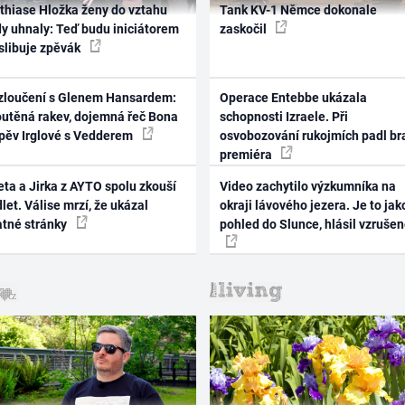
thiase Hložka ženy do vztahu
Tank KV-1 Němce dokonale
dy uhnaly: Teď budu iniciátorem
zaskočil
 slibuje zpěvák
zloučení s Glenem Hansardem:
Operace Entebbe ukázala
outěná rakev, dojemná řeč Bona
schopnosti Izraele. Při
zpěv Irglové s Vedderem
osvobozování rukojmích padl br
premiéra
ta a Jirka z AYTO spolu zkouší
Video zachytilo výzkumníka na
let. Válise mrzí, že ukázal
okraji lávového jezera. Je to jak
atné stránky
pohled do Slunce, hlásil vzruše