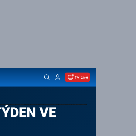
TV živě
TÝDEN VE