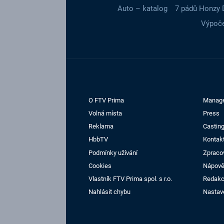
Auto – katalog
7 pádů Honzy 
Výpoče
O FTV Prima
Manag
Volná místa
Press
Reklama
Casting
HbbTV
Kontak
Podmínky užívání
Zpraco
Cookies
Nápov
Vlastník FTV Prima spol. s r.o.
Redak
Nahlásit chybu
Nastav