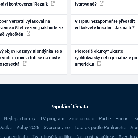
práví kontroverzní Řezník
tygrované?
per Vercetti vyfasoval na
V srpnu nezapomeňte přesadit
vensku 5 let vězení, pak bude ze
velkokvěté kosatce. Jak na to?
mě vyhoštěn
vý objev Kazmy? Blondýnka se s
Přerostlé okurky? Zkuste
 vodí za ruce a fotí se na místě
rychlokvašky nebo je naložte po
ko Rosecká
americku!
Populární témata
Nejlepší horory
TV program
Změna času
Partie
Počasí
K
Dědka
Volby 2025
Svařené víno
Tatarák podle Pohlreicha
Alo
t ascendentu
Tvarohové knedlíky
Nejlepší palačinky
Švestkov