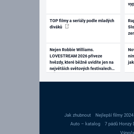
vy
TOP filmy a seriály podle mladých
Rap
diváků
Slo
ze
Nejen Robbie Williams.
No
LOVESTREAM 2026 přiveze
ním
hvězdy, které běžně uvidíte jen na
ja
největších světových festivalech
Jak zhubnout
Nejlepší filmy 2024
Auto – katalog
7 pádů Honzy 
Výpoče