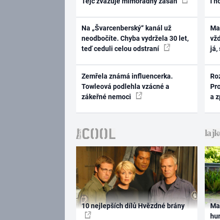
Tejc zvažuje mimořádný zásah
i n
Na „Švarcenberský“ kanál už
Ma
neodbočíte. Chyba vydržela 30 let,
vž
teď ceduli celou odstraní
já,
Zemřela známá influencerka.
Ro
Towleová podlehla vzácné a
Pr
zákeřné nemoci
a 
10 nejlepších dílů Hvězdné brány
Ma
hum