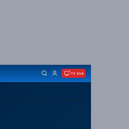
TV živě