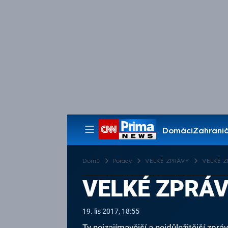
Domácí
Zahranič
Pořady
Domů
Pořady
VELKÉ ZPRÁVY
VELKÉ ZPR
VELKÉ ZPRÁVY
19. lis 2017, 18:55
Ty nejzajímavější a nejdůležitější zp