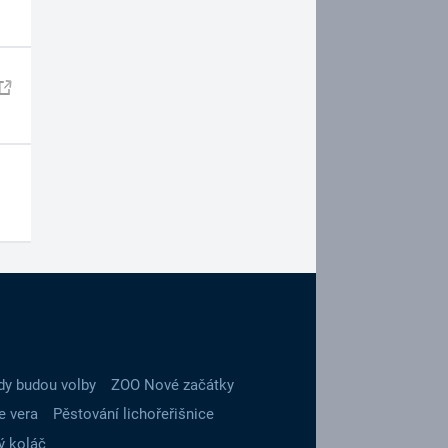
dy budou volby
ZOO Nové začátky
e vera
Pěstování lichořeřišnice
ý koláč