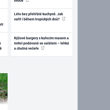
ovoce
Léto bez přehřáté kuchyně. Jak
vařit i během tropických dnů?
atr
Rýžové burgery s kuřecím masem a
o
mrkví podávané se salátem – lehká
ně
a chutná večeře