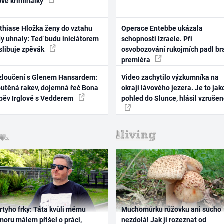
ové kriminálky
thiase Hložka ženy do vztahu
Operace Entebbe ukázala
dy uhnaly: Teď budu iniciátorem
schopnosti Izraele. Při
 slibuje zpěvák
osvobozování rukojmích padl br
premiéra
zloučení s Glenem Hansardem:
Video zachytilo výzkumníka na
outěná rakev, dojemná řeč Bona
okraji lávového jezera. Je to jak
zpěv Irglové s Vedderem
pohled do Slunce, hlásil vzruše
rtyho frky: Táta kvůli mému
Muchomůrku růžovku ani sucho
oru málem přišel o práci,
nezdolá! Jak ji rozeznat od