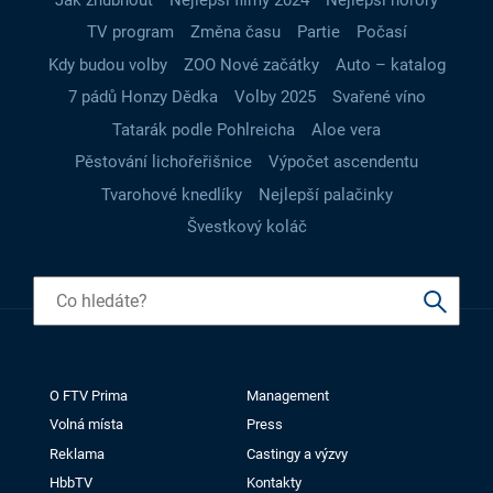
TV program
Změna času
Partie
Počasí
Kdy budou volby
ZOO Nové začátky
Auto – katalog
7 pádů Honzy Dědka
Volby 2025
Svařené víno
Tatarák podle Pohlreicha
Aloe vera
Pěstování lichořeřišnice
Výpočet ascendentu
Tvarohové knedlíky
Nejlepší palačinky
Švestkový koláč
O FTV Prima
Management
Volná místa
Press
Reklama
Castingy a výzvy
HbbTV
Kontakty