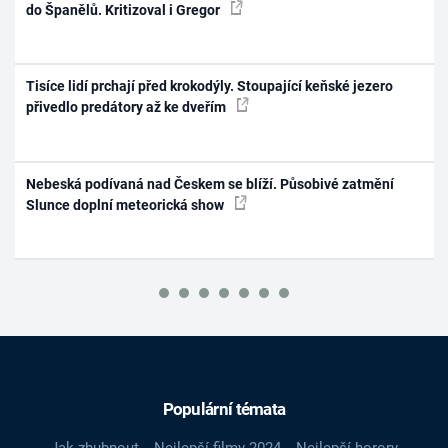
do Španělů. Kritizoval i Gregor
Tisíce lidí prchají před krokodýly. Stoupající keňské jezero
přivedlo predátory až ke dveřím
Nebeská podívaná nad Českem se blíží. Působivé zatmění
Slunce doplní meteorická show
Populární témata
Jak zhubnout
Nejlepší filmy 2024
Nejlepší horory