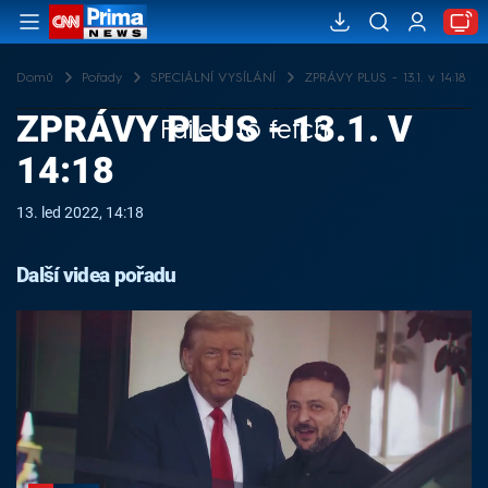
Domů
Pořady
SPECIÁLNÍ VYSÍLÁNÍ
ZPRÁVY PLUS - 13.1. v 14:18
ZPRÁVY PLUS - 13.1. V
Failed to fetch
14:18
13. led 2022, 14:18
Další videa pořadu