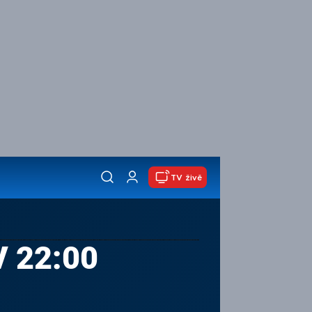
TV živě
V 22:00