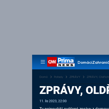
Domácí
Zahranič
Pořady
Domů
Pořady
ZPRÁVY
ZPRÁVY, Oldřich 
ZPRÁVY, OLDŘ
11. lis 2023, 22:00
Ty nejnovější ověřené zprávy z domova 