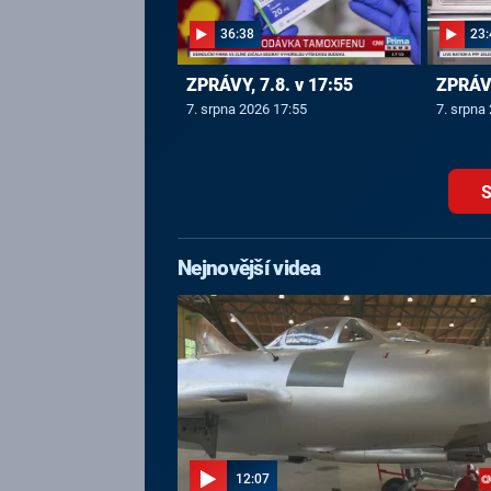
36:38
23:
ZPRÁVY, 7.8. v 17:55
ZPRÁVY
7. srpna 2026 17:55
7. srpna
S
Nejnovější videa
12:07