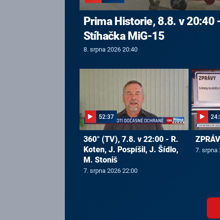
Prima Historie, 8.8. v 20:40 
Stíhačka MiG-15
8. srpna 2026 20:40
52:37
24:
360° (TV), 7.8. v 22:00 - R.
ZPRÁVY
Koten, J. Pospíšil, J. Šídlo,
7. srpna
M. Stoniš
7. srpna 2026 22:00