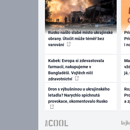
Rusko našlo slabé místo ukrajinské
Pri
obrany. Útočit může téměř bez
Pri
varování
i n
Kubek: Evropa si zdevastovala
Ma
farmacii, nakupujeme v
vž
Bangladéši. Vojtěch ničí
já,
zdravotnictví
Dron s výbušninou u ukrajinského
Ro
letadla? Narychlo spíchnutá
Pr
provokace, okomentovalo Rusko
a 