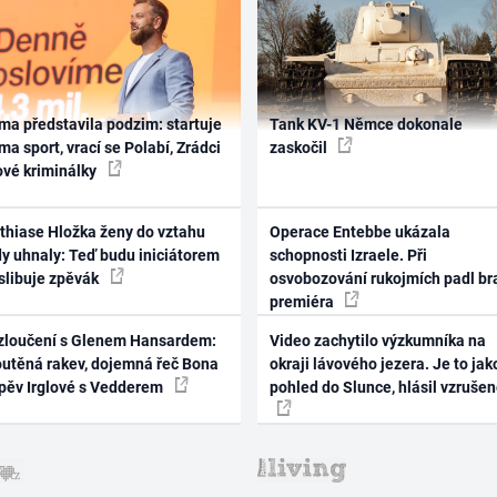
ma představila podzim: startuje
Tank KV-1 Němce dokonale
ma sport, vrací se Polabí, Zrádci
zaskočil
ové kriminálky
thiase Hložka ženy do vztahu
Operace Entebbe ukázala
dy uhnaly: Teď budu iniciátorem
schopnosti Izraele. Při
 slibuje zpěvák
osvobozování rukojmích padl br
premiéra
zloučení s Glenem Hansardem:
Video zachytilo výzkumníka na
outěná rakev, dojemná řeč Bona
okraji lávového jezera. Je to jak
zpěv Irglové s Vedderem
pohled do Slunce, hlásil vzruše