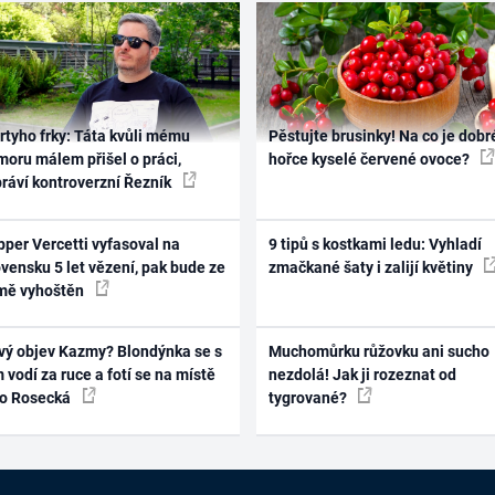
rtyho frky: Táta kvůli mému
Pěstujte brusinky! Na co je dobr
oru málem přišel o práci,
hořce kyselé červené ovoce?
práví kontroverzní Řezník
per Vercetti vyfasoval na
9 tipů s kostkami ledu: Vyhladí
vensku 5 let vězení, pak bude ze
zmačkané šaty i zalijí květiny
mě vyhoštěn
vý objev Kazmy? Blondýnka se s
Muchomůrku růžovku ani sucho
 vodí za ruce a fotí se na místě
nezdolá! Jak ji rozeznat od
ko Rosecká
tygrované?