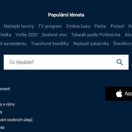
Populární témata
Nejlepší horory
TV program
Změna času
Partie
Počasí
K
Dědka
Volby 2025
Svařené víno
Tatarák podle Pohlreicha
Alo
t ascendentu
Tvarohové knedlíky
Nejlepší palačinky
Švestkov
ement
App
y a výzvy
ty
vání osobních údajů
ěda