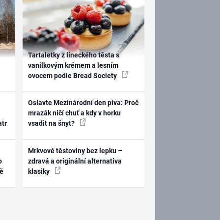
Tartaletky z lineckého těsta s
vanilkovým krémem a lesním
ovocem podle Bread Society
Oslavte Mezinárodní den piva: Proč
mrazák ničí chuť a kdy v horku
atr
vsadit na šnyt?
Mrkvové těstoviny bez lepku –
o
zdravá a originální alternativa
ně
klasiky