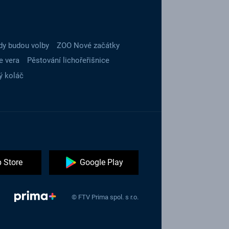
dy budou volby
ZOO Nové začátky
e vera
Pěstování lichořeřišnice
ý koláč
 Store
Google Play
© FTV Prima spol. s r.o.