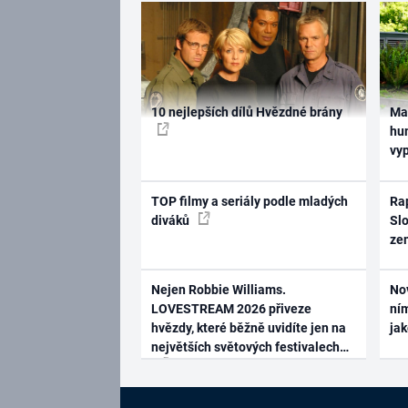
10 nejlepších dílů Hvězdné brány
Ma
hum
vy
TOP filmy a seriály podle mladých
Rap
diváků
Slo
ze
Nejen Robbie Williams.
No
LOVESTREAM 2026 přiveze
ním
hvězdy, které běžně uvidíte jen na
ja
největších světových festivalech