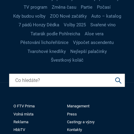
TV program
Změna času
Partie
Počasí
Kdy budou volby
ZOO Nové začátky
Auto – katalog
7 pádů Honzy Dědka
Volby 2025
Svařené víno
Tatarák podle Pohlreicha
Aloe vera
Pěstování lichořeřišnice
Výpočet ascendentu
Tvarohové knedlíky
Nejlepší palačinky
Švestkový koláč
O FTV Prima
Management
Volná místa
Press
Reklama
Castingy a výzvy
HbbTV
Kontakty