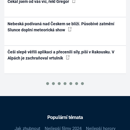
Čekal jsem od vás víc, řekl Gregor
Nebeská podívaná nad Českem se blíží. Působivé zatmění
Slunce doplní meteorická show
Češi slepě věřili aplikaci a přecenili síly, píší v Rakousku. V
Alpách je zachraňoval vrtulník
Populární témata
Jak zhubnout
Nejlepší filmy 2024
Nejlepší horory