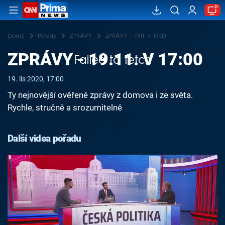
Domů
Pořady
ZPRÁVY
ZPRÁVY - 19.11. v 17:00
ZPRÁVY - 19.11. V 17:00
Failed to fetch
19. lis 2020, 17:00
Ty nejnovější ověřené zprávy z domova i ze světa.
Rychle, stručně a srozumitelně
Další videa pořadu