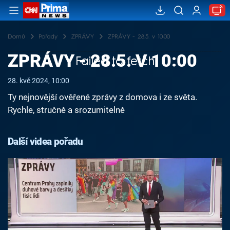
Domů
Pořady
ZPRÁVY
ZPRÁVY - 28.5. v 10:00
ZPRÁVY - 28.5. V 10:00
Failed to fetch
28. kvě 2024, 10:00
Ty nejnovější ověřené zprávy z domova i ze světa.
Rychle, stručně a srozumitelně
Další videa pořadu