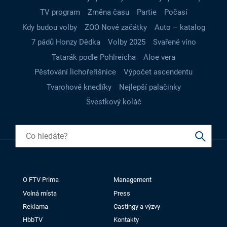
TV program
Změna času
Partie
Počasí
Kdy budou volby
ZOO Nové začátky
Auto – katalog
7 pádů Honzy Dědka
Volby 2025
Svařené víno
Tatarák podle Pohlreicha
Aloe vera
Pěstování lichořeřišnice
Výpočet ascendentu
Tvarohové knedlíky
Nejlepší palačinky
Švestkový koláč
O FTV Prima
Management
Volná místa
Press
Reklama
Castingy a výzvy
HbbTV
Kontakty