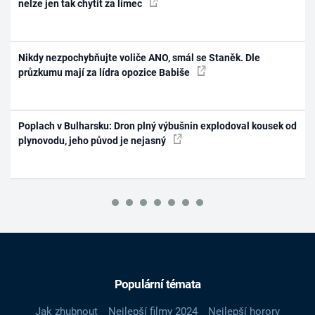
nelze jen tak chytit za límec
Nikdy nezpochybňujte voliče ANO, smál se Staněk. Dle
průzkumu mají za lídra opozice Babiše
Poplach v Bulharsku: Dron plný výbušnin explodoval kousek od
plynovodu, jeho původ je nejasný
Populární témata
Jak zhubnout
Nejlepší filmy 2024
Nejlepší horory