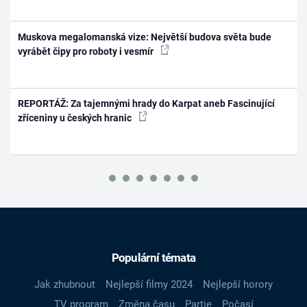
Muskova megalomanská vize: Největší budova světa bude
vyrábět čipy pro roboty i vesmír
REPORTÁŽ: Za tajemnými hrady do Karpat aneb Fascinující
zříceniny u českých hranic
Populární témata
Jak zhubnout
Nejlepší filmy 2024
Nejlepší horory
TV program
Změna času
Partie
Počasí