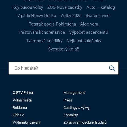
Kdy budou volby
ZOO Nové začátky
Auto – katalog
7 pádů Honzy Dědka
Volby 2025
Svařené víno
Tatarák podle Pohlreicha
Aloe vera
Pěstování lichořeřišnice
Výpočet ascendentu
Tvarohové knedlíky
Nejlepší palačinky
Švestkový koláč
O FTV Prima
Management
Volná místa
Press
Reklama
Castingy a výzvy
HbbTV
Kontakty
Podmínky užívání
Zpracování osobních údajů