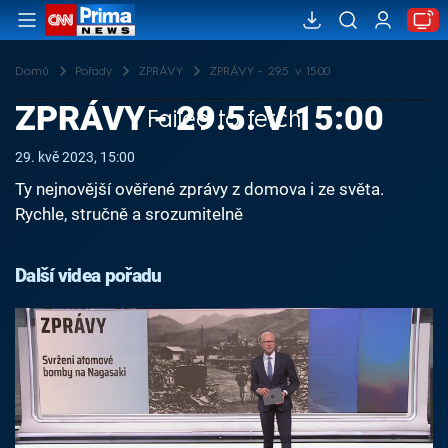
Domů
Pořady
ZPRÁVY
ZPRÁVY - 29.5. v 15:00
ZPRÁVY - 29.5. V 15:00
Failed to fetch
29. kvě 2023, 15:00
Ty nejnovější ověřené zprávy z domova i ze světa.
Rychle, stručně a srozumitelně
Další videa pořadu