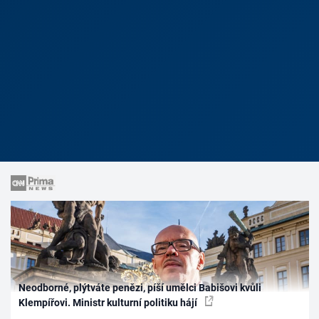
Neodborné, plýtváte penězi, píší umělci Babišovi kvůli
Klempířovi. Ministr kulturní politiku hájí