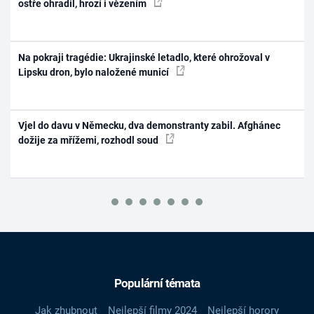
ostře ohradil, hrozí i vězením
Na pokraji tragédie: Ukrajinské letadlo, které ohrožoval v
Lipsku dron, bylo naložené municí
Vjel do davu v Německu, dva demonstranty zabil. Afghánec
dožije za mřížemi, rozhodl soud
Populární témata
Jak zhubnout
Nejlepší filmy 2024
Nejlepší horory