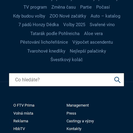
TV program
Změna času
Partie
Počasí
Kdy budou volby
ZOO Nové začátky
Auto – katalog
7 pádů Honzy Dědka
Volby 2025
Svařené víno
Tatarák podle Pohlreicha
Aloe vera
Pěstování lichořeřišnice
Výpočet ascendentu
Tvarohové knedlíky
Nejlepší palačinky
Švestkový koláč
O FTV Prima
Management
Volná místa
Press
Reklama
Castingy a výzvy
HbbTV
Kontakty