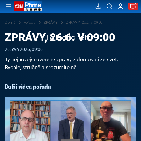
Domů
Pořady
ZPRÁVY
ZPRÁVY, 26.6. v 09:00
ZPRÁVY, 26.6. V 09:00
Failed to fetch
26. čvn 2026, 09:00
Ty nejnovější ověřené zprávy z domova i ze světa.
Rychle, stručně a srozumitelně
Další videa pořadu