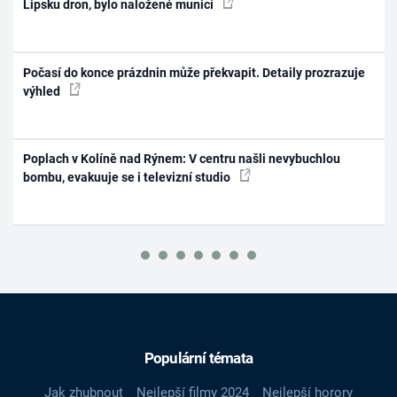
Lipsku dron, bylo naložené municí
Počasí do konce prázdnin může překvapit. Detaily prozrazuje
výhled
Poplach v Kolíně nad Rýnem: V centru našli nevybuchlou
bombu, evakuuje se i televizní studio
Populární témata
Jak zhubnout
Nejlepší filmy 2024
Nejlepší horory