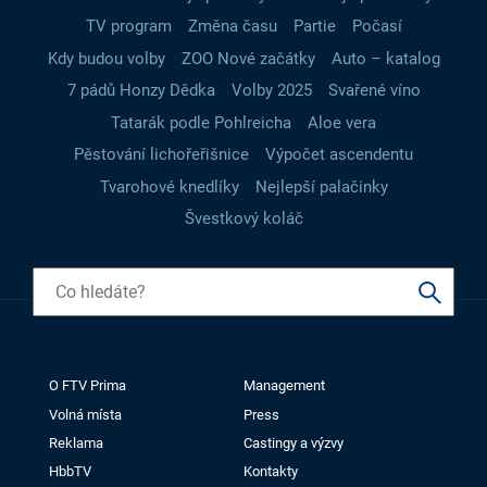
TV program
Změna času
Partie
Počasí
Kdy budou volby
ZOO Nové začátky
Auto – katalog
7 pádů Honzy Dědka
Volby 2025
Svařené víno
Tatarák podle Pohlreicha
Aloe vera
Pěstování lichořeřišnice
Výpočet ascendentu
Tvarohové knedlíky
Nejlepší palačinky
Švestkový koláč
O FTV Prima
Management
Volná místa
Press
Reklama
Castingy a výzvy
HbbTV
Kontakty