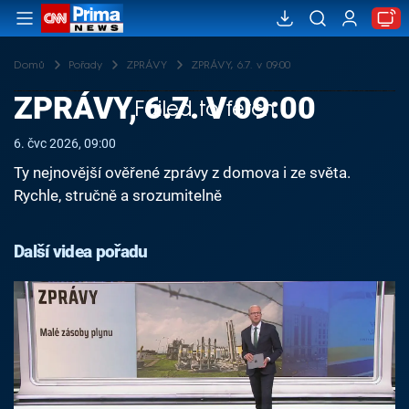
Domů
Pořady
ZPRÁVY
ZPRÁVY, 6.7. v 09:00
ZPRÁVY, 6.7. V 09:00
Failed to fetch
6. čvc 2026, 09:00
Ty nejnovější ověřené zprávy z domova i ze světa.
Rychle, stručně a srozumitelně
Další videa pořadu