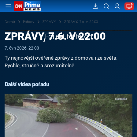
Domů
Pořady
ZPRÁVY
ZPRÁVY, 7.6. v 22:00
ZPRÁVY, 7.6. V 22:00
Failed to fetch
7. čvn 2026, 22:00
Ty nejnovější ověřené zprávy z domova i ze světa.
Rychle, stručně a srozumitelně
Další videa pořadu