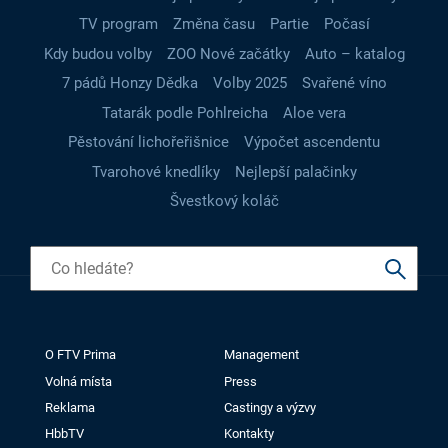
TV program
Změna času
Partie
Počasí
Kdy budou volby
ZOO Nové začátky
Auto – katalog
7 pádů Honzy Dědka
Volby 2025
Svařené víno
Tatarák podle Pohlreicha
Aloe vera
Pěstování lichořeřišnice
Výpočet ascendentu
Tvarohové knedlíky
Nejlepší palačinky
Švestkový koláč
O FTV Prima
Management
Volná místa
Press
Reklama
Castingy a výzvy
HbbTV
Kontakty