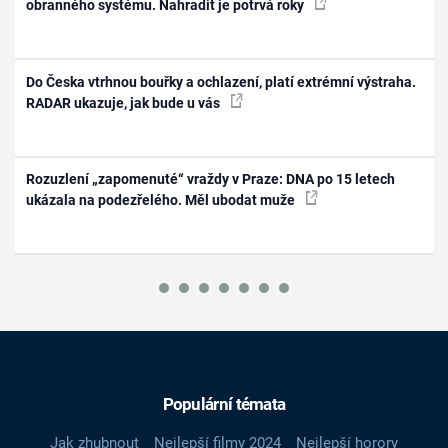
obranného systému. Nahradit je potrvá roky
Do Česka vtrhnou bouřky a ochlazení, platí extrémní výstraha.
RADAR ukazuje, jak bude u vás
Rozuzlení „zapomenuté“ vraždy v Praze: DNA po 15 letech
ukázala na podezřelého. Měl ubodat muže
Populární témata
Jak zhubnout
Nejlepší filmy 2024
Nejlepší horory