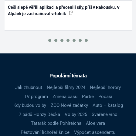
Češi slepě věřili aplikaci a přecenili síly, píší v Rakousku. V
Alpách je zachraňoval vrtulník
Populární témata
Jak zhubnout
Nejlepší filmy 2024
Nejlepší horory
TV program
Změna času
Partie
Počasí
Kdy budou volby
ZOO Nové začátky
Auto – katalog
7 pádů Honzy Dědka
Volby 2025
Svařené víno
Tatarák podle Pohlreicha
Aloe vera
Pěstování lichořeřišnice
Výpočet ascendentu