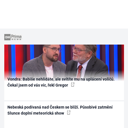
Vondra: Babiše nehlídáte, ale svítíte mu na uplácení voličů.
Čekal jsem od vás víc, řekl Gregor
Nebeská podívaná nad Českem se blíží. Působivé zatmění
Slunce doplní meteorická show