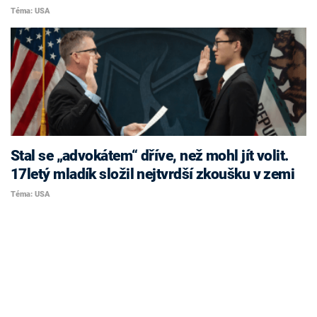
Téma: USA
Stal se „advokátem“ dříve, než mohl jít volit.
17letý mladík složil nejtvrdší zkoušku v zemi
Téma: USA