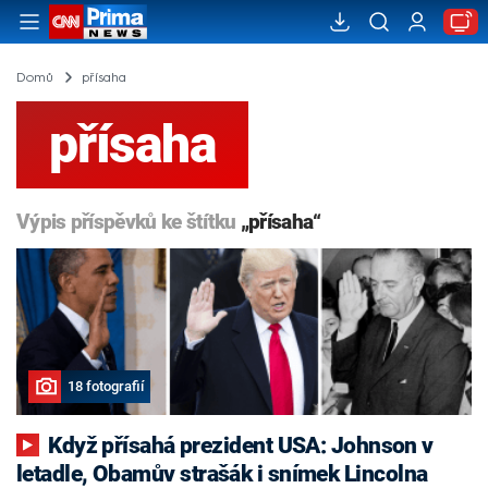
Domů
přísaha
přísaha
Výpis příspěvků ke štítku
„přísaha“
18 fotografií
Když přísahá prezident USA: Johnson v
letadle, Obamův strašák i snímek Lincolna