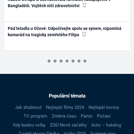
Bangladéši. Vojtěch ničí zdravotnictví
Pád letadla u Očové: Odpočívejte spolu se synem, vzpomíná
kamarád na tragicky zemřelého Filipa
Populární témata
Jak zhubnout
Nejlepší filmy 2024
Nejlepší horory
TV program
Změna času
Partie
Počasí
Kdy budou volby
ZOO Nové začátky
Auto – katalog
7 pádů Honzy Dědka
Volby 2025
Svařené víno