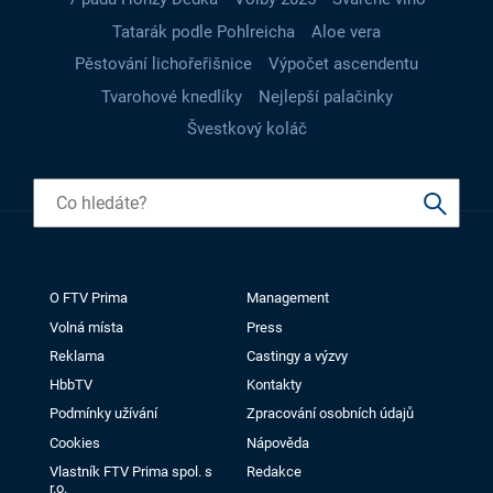
Tatarák podle Pohlreicha
Aloe vera
Pěstování lichořeřišnice
Výpočet ascendentu
Tvarohové knedlíky
Nejlepší palačinky
Švestkový koláč
O FTV Prima
Management
Volná místa
Press
Reklama
Castingy a výzvy
HbbTV
Kontakty
Podmínky užívání
Zpracování osobních údajů
Cookies
Nápověda
Vlastník FTV Prima spol. s
Redakce
r.o.