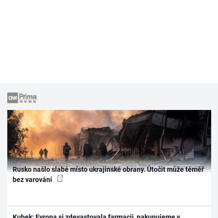
Rusko našlo slabé místo ukrajinské obrany. Útočit může téměř
bez varování
Kubek: Evropa si zdevastovala farmacii, nakupujeme v