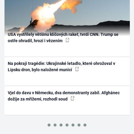
USA vystřílely většinu klíčových raket, tvrdí CNN. Trump se
ostře ohradil, hrozí i vězením
Na pokraji tragédie: Ukrajinské letadlo, které ohrožoval v
Lipsku dron, bylo naložené municí
Vjel do davu v Německu, dva demonstranty zabil. Afghánec
dožije za mřížemi, rozhodl soud