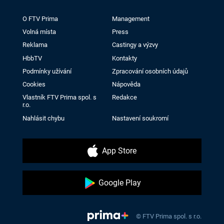
O FTV Prima
Management
Volná místa
Press
Reklama
Castingy a výzvy
HbbTV
Kontakty
Podmínky užívání
Zpracování osobních údajů
Cookies
Nápověda
Vlastník FTV Prima spol. s
Redakce
r.o.
Nahlásit chybu
Nastavení soukromí
App Store
Google Play
© FTV Prima spol. s r.o.