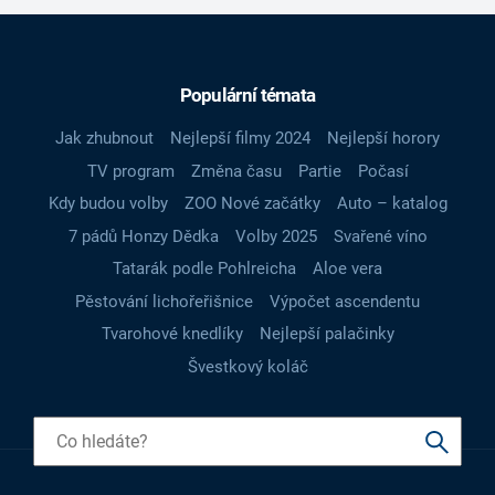
Populární témata
Jak zhubnout
Nejlepší filmy 2024
Nejlepší horory
TV program
Změna času
Partie
Počasí
Kdy budou volby
ZOO Nové začátky
Auto – katalog
7 pádů Honzy Dědka
Volby 2025
Svařené víno
Tatarák podle Pohlreicha
Aloe vera
Pěstování lichořeřišnice
Výpočet ascendentu
Tvarohové knedlíky
Nejlepší palačinky
Švestkový koláč