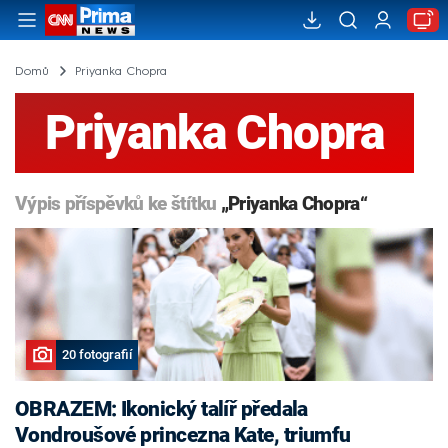
Domů
Priyanka Chopra
Priyanka Chopra
Výpis příspěvků ke štítku
„Priyanka Chopra“
20 fotografií
OBRAZEM: Ikonický talíř předala
Vondroušové princezna Kate, triumfu