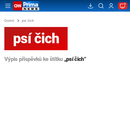
Domů
psí čich
psí čich
Výpis příspěvků ke štítku
„psí čich“