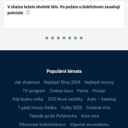
V chatce leželo ohořelé tělo. Po požáru u Dobřichovic zasahují
policisté
Populární témata
Jak zhubnout
Nejlepší filmy 2024
Nejlepší horory
TV program
Změna času
Partie
Počasí
Kdy budou volby
ZOO Nové začátky
Auto – katalog
7 pádů Honzy Dědka
Volby 2025
Svařené víno
Tatarák podle Pohlreicha
Aloe vera
Pěstování lichořeřišnice
Výpočet ascendentu