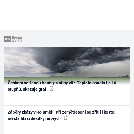
Českem se ženou bouřky a silný vítr. Teplota spadla i o 10
stupňů, ukazuje graf
Záběry zkázy v Kolumbii: Při zemětřesení se zřítil i kostel,
města hlásí desítky mrtvých