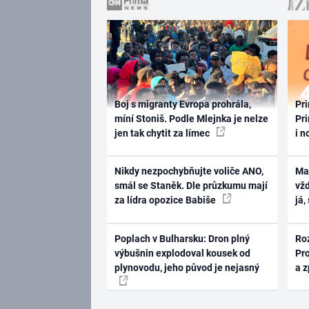
Boj s migranty Evropa prohrála,
Pri
míní Stoniš. Podle Mlejnka je nelze
Pri
jen tak chytit za límec
i n
Nikdy nezpochybňujte voliče ANO,
Ma
smál se Staněk. Dle průzkumu mají
vž
za lídra opozice Babiše
já,
Poplach v Bulharsku: Dron plný
Ro
výbušnin explodoval kousek od
Pr
plynovodu, jeho původ je nejasný
a 