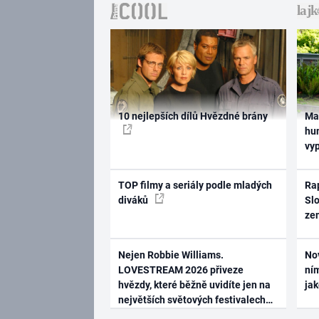
10 nejlepších dílů Hvězdné brány
Ma
hum
vy
TOP filmy a seriály podle mladých
Rap
diváků
Slo
ze
Nejen Robbie Williams.
No
LOVESTREAM 2026 přiveze
ním
hvězdy, které běžně uvidíte jen na
ja
největších světových festivalech