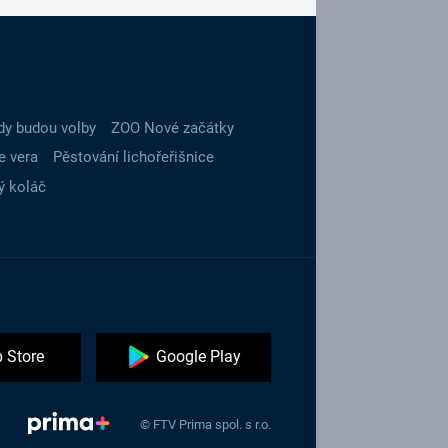
dy budou volby
ZOO Nové začátky
e vera
Pěstování lichořeřišnice
ý koláč
 Store
Google Play
© FTV Prima spol. s r.o.