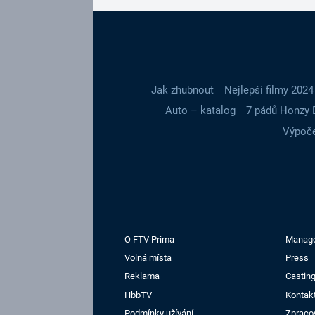
Jak zhubnout
Nejlepší filmy 2024
Auto – katalog
7 pádů Honzy 
Výpoče
O FTV Prima
Manag
Volná místa
Press
Reklama
Casting
HbbTV
Kontak
Podmínky užívání
Zpraco