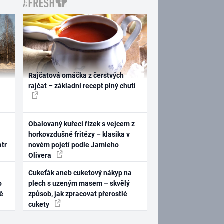
Rajčatová omáčka z čerstvých
rajčat – základní recept plný chuti
Obalovaný kuřecí řízek s vejcem z
horkovzdušné fritézy – klasika v
atr
novém pojetí podle Jamieho
Olivera
Cukeťák aneb cuketový nákyp na
o
plech s uzeným masem – skvělý
ně
způsob, jak zpracovat přerostlé
cukety