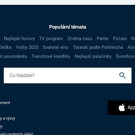
Populární témata
Nejlepší horory
TV program
Změna času
Partie
Počasí
K
Dědka
Volby 2025
Svařené víno
Tatarák podle Pohlreicha
Alo
t ascendentu
Tvarohové knedlíky
Nejlepší palačinky
Švestkov
ement
App
y a výzvy
ty
vání osobních údajů