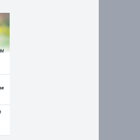
h!
se
é