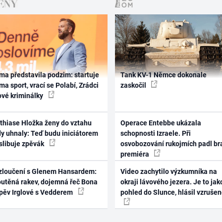
ma představila podzim: startuje
Tank KV-1 Němce dokonale
ma sport, vrací se Polabí, Zrádci
zaskočil
ové kriminálky
thiase Hložka ženy do vztahu
Operace Entebbe ukázala
dy uhnaly: Teď budu iniciátorem
schopnosti Izraele. Při
 slibuje zpěvák
osvobozování rukojmích padl br
premiéra
zloučení s Glenem Hansardem:
Video zachytilo výzkumníka na
outěná rakev, dojemná řeč Bona
okraji lávového jezera. Je to jak
zpěv Irglové s Vedderem
pohled do Slunce, hlásil vzruše