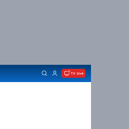
TV živě