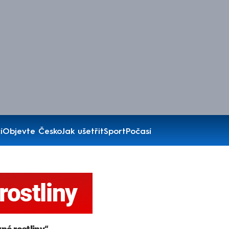
í
Objevte Česko
Jak ušetřit
Sport
Počasí
rostliny