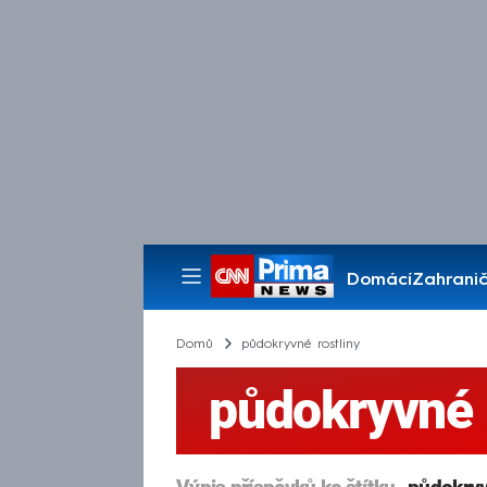
Domácí
Zahranič
Pořady
Domů
půdokryvné rostliny
půdokryvné 