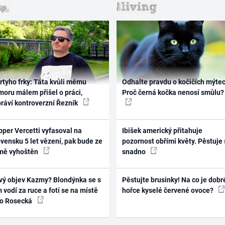
rtyho frky: Táta kvůli mému
Odhalte pravdu o kočičích mýtec
oru málem přišel o práci,
Proč černá kočka nenosí smůlu?
práví kontroverzní Řezník
per Vercetti vyfasoval na
Ibišek americký přitahuje
vensku 5 let vězení, pak bude ze
pozornost obřími květy. Pěstuje 
mě vyhoštěn
snadno
vý objev Kazmy? Blondýnka se s
Pěstujte brusinky! Na co je dobr
 vodí za ruce a fotí se na místě
hořce kyselé červené ovoce?
ko Rosecká