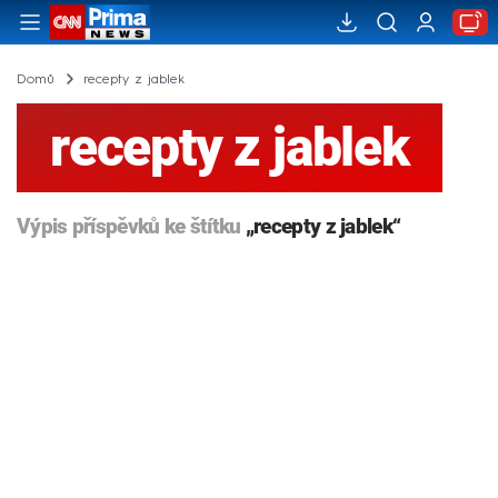
Domů
recepty z jablek
recepty z jablek
Výpis příspěvků ke štítku
„recepty z jablek“