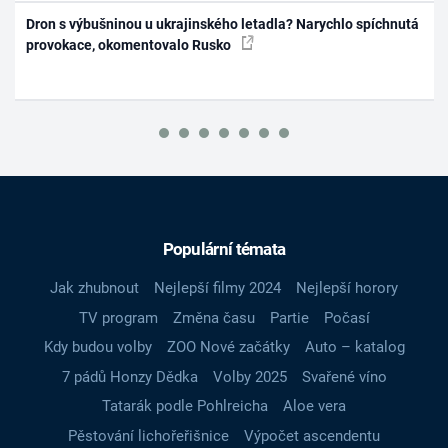
Dron s výbušninou u ukrajinského letadla? Narychlo spíchnutá
provokace, okomentovalo Rusko
Populární témata
Jak zhubnout
Nejlepší filmy 2024
Nejlepší horory
TV program
Změna času
Partie
Počasí
Kdy budou volby
ZOO Nové začátky
Auto – katalog
7 pádů Honzy Dědka
Volby 2025
Svařené víno
Tatarák podle Pohlreicha
Aloe vera
Pěstování lichořeřišnice
Výpočet ascendentu