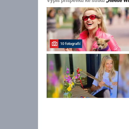
Výpis příspěvků ke štítku
„Reese W
10 fotografií