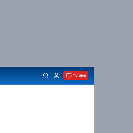
TV živě