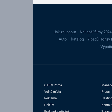
Jak zhubnout
Nejlepší filmy 2024
Auto – katalog
7 pádů Honzy 
Výpoče
O FTV Prima
Manag
Volná místa
Press
Reklama
Casting
HbbTV
Kontak
Podmínky užívání
Zpraco