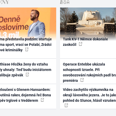
ma představila podzim: startuje
Tank KV-1 Němce dokonale
ma sport, vrací se Polabí, Zrádci
zaskočil
ové kriminálky
thiase Hložka ženy do vztahu
Operace Entebbe ukázala
dy uhnaly: Teď budu iniciátorem
schopnosti Izraele. Při
 slibuje zpěvák
osvobozování rukojmích padl br
premiéra
zloučení s Glenem Hansardem:
Video zachytilo výzkumníka na
outěná rakev, dojemná řeč Bona
okraji lávového jezera. Je to jak
zpěv Irglové s Vedderem
pohled do Slunce, hlásil vzruše