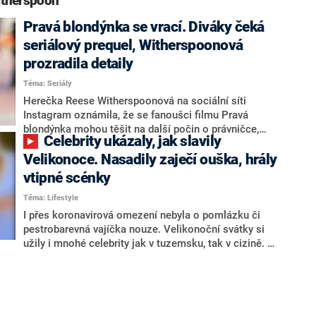
itherspoon“
Pravá blondýnka se vrací. Diváky čeká
seriálový prequel, Witherspoonová
prozradila detaily
Téma: Seriály
Herečka Reese Witherspoonová na sociální síti
Instagram oznámila, že se fanoušci filmu Pravá
blondýnka mohou těšit na další počin o právničce,
Celebrity ukázaly, jak slavily
která miluje růžovou. Konkrétně se bude jednat o
prequel v podobě seriálu. Show nazvaná Elle bude
Velikonoce. Nasadily zaječí ouška, hrály
mapovat život Woodsové na střední škole. Diváci ji
vtipné scénky
budou moci sledovat na televizních obrazovkách už
Téma: Lifestyle
příští rok, upozornil web americké CNN. Zatímco
oficiálně o obsazení hlavní role zatím jasno není,
I přes koronavirová omezení nebyla o pomlázku či
fanoušci už svůj tip mají – volají po Avě Phillippeové,
pestrobarevná vajíčka nouze. Velikonoční svátky si
dceři Witherspoonové.
užily i mnohé celebrity jak v tuzemsku, tak v cizině. V
každém koutě světa se ale Velikonoce slaví trochu
jinak.