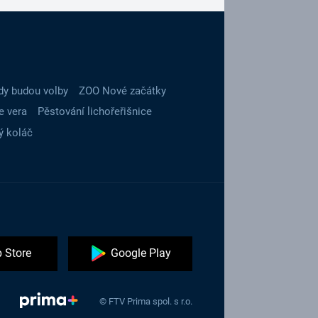
dy budou volby
ZOO Nové začátky
e vera
Pěstování lichořeřišnice
ý koláč
 Store
Google Play
© FTV Prima spol. s r.o.