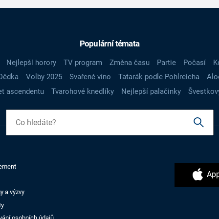
Populární témata
Nejlepší horory
TV program
Změna času
Partie
Počasí
K
Dědka
Volby 2025
Svařené víno
Tatarák podle Pohlreicha
Alo
t ascendentu
Tvarohové knedlíky
Nejlepší palačinky
Švestkov
ement
App
y a výzvy
ty
vání osobních údajů