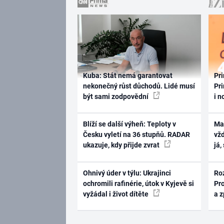
Kuba: Stát nemá garantovat
Pri
nekonečný růst důchodů. Lidé musí
Pri
být sami zodpovědní
i n
Blíží se další výheň: Teploty v
Ma
Česku vyletí na 36 stupňů. RADAR
vž
ukazuje, kdy přijde zvrat
já,
Ohnivý úder v týlu: Ukrajinci
Ro
ochromili rafinérie, útok v Kyjevě si
Pr
vyžádal i život dítěte
a 