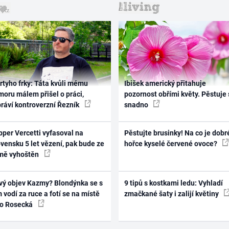
rtyho frky: Táta kvůli mému
Ibišek americký přitahuje
oru málem přišel o práci,
pozornost obřími květy. Pěstuje 
práví kontroverzní Řezník
snadno
per Vercetti vyfasoval na
Pěstujte brusinky! Na co je dobr
vensku 5 let vězení, pak bude ze
hořce kyselé červené ovoce?
mě vyhoštěn
vý objev Kazmy? Blondýnka se s
9 tipů s kostkami ledu: Vyhladí
 vodí za ruce a fotí se na místě
zmačkané šaty i zalijí květiny
ko Rosecká