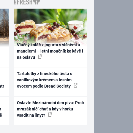
Vláčný koláč z jogurtu s višněmi a
mandlemi – letní moučník ke kávě i
na oslavu
Tartaletky z lineckého těsta s
vanilkovým krémem a lesním
atr
ovocem podle Bread Society
Oslavte Mezinárodní den piva: Proč
o
mrazák ničí chuť a kdy v horku
ně
vsadit na šnyt?