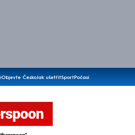
í
Objevte Česko
Jak ušetřit
Sport
Počasí
erspoon