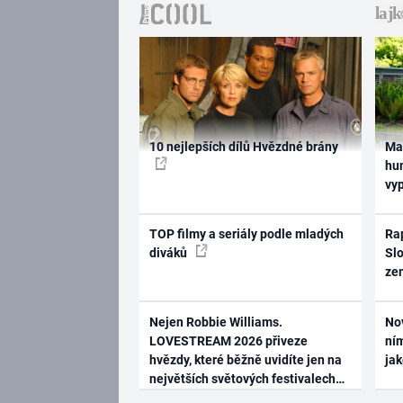
10 nejlepších dílů Hvězdné brány
Ma
hum
vy
TOP filmy a seriály podle mladých
Rap
diváků
Slo
ze
Nejen Robbie Williams.
No
LOVESTREAM 2026 přiveze
ním
hvězdy, které běžně uvidíte jen na
ja
největších světových festivalech