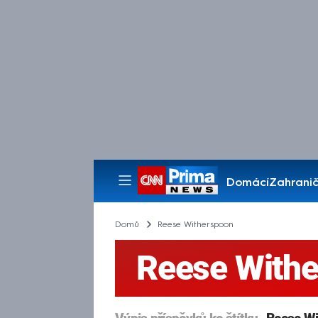
Domácí
Zahranič
Pořady
Domů
Reese Witherspoon
Reese With