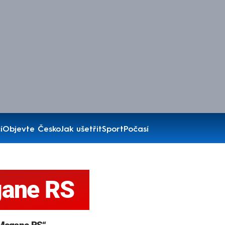
í
Objevte Česko
Jak ušetřit
Sport
Počasí
gane RS