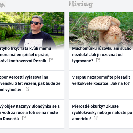
rtyho frky: Táta kvůli mému
Muchomůrku růžovku ani sucho
oru málem přišel o práci,
nezdolá! Jak ji rozeznat od
práví kontroverzní Řezník
tygrované?
per Vercetti vyfasoval na
V srpnu nezapomeňte přesadit
vensku 5 let vězení, pak bude ze
velkokvěté kosatce. Jak na to?
mě vyhoštěn
vý objev Kazmy? Blondýnka se s
Přerostlé okurky? Zkuste
 vodí za ruce a fotí se na místě
rychlokvašky nebo je naložte po
ko Rosecká
americku!