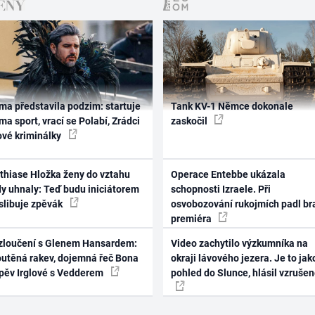
ma představila podzim: startuje
Tank KV-1 Němce dokonale
ma sport, vrací se Polabí, Zrádci
zaskočil
ové kriminálky
thiase Hložka ženy do vztahu
Operace Entebbe ukázala
dy uhnaly: Teď budu iniciátorem
schopnosti Izraele. Při
 slibuje zpěvák
osvobozování rukojmích padl br
premiéra
zloučení s Glenem Hansardem:
Video zachytilo výzkumníka na
outěná rakev, dojemná řeč Bona
okraji lávového jezera. Je to jak
zpěv Irglové s Vedderem
pohled do Slunce, hlásil vzruše