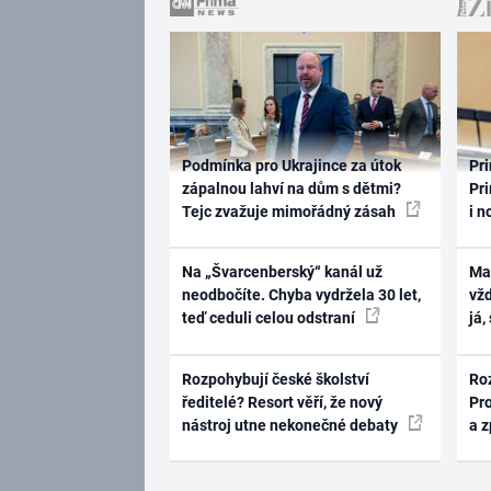
Podmínka pro Ukrajince za útok
Pri
zápalnou lahví na dům s dětmi?
Pri
Tejc zvažuje mimořádný zásah
i n
Na „Švarcenberský“ kanál už
Ma
neodbočíte. Chyba vydržela 30 let,
vž
teď ceduli celou odstraní
já,
Rozpohybují české školství
Ro
ředitelé? Resort věří, že nový
Pr
nástroj utne nekonečné debaty
a 