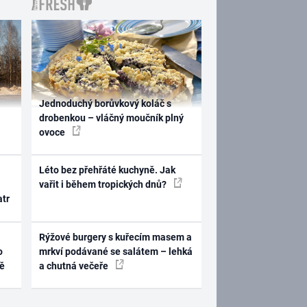
Jednoduchý borůvkový koláč s
drobenkou – vláčný moučník plný
ovoce
Léto bez přehřáté kuchyně. Jak
vařit i během tropických dnů?
atr
Rýžové burgery s kuřecím masem a
o
mrkví podávané se salátem – lehká
ně
a chutná večeře