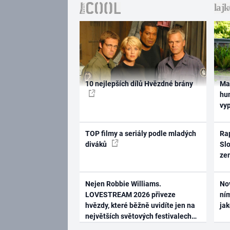
10 nejlepších dílů Hvězdné brány
Ma
hum
vy
TOP filmy a seriály podle mladých
Rap
diváků
Slo
ze
Nejen Robbie Williams.
No
LOVESTREAM 2026 přiveze
ním
hvězdy, které běžně uvidíte jen na
ja
největších světových festivalech