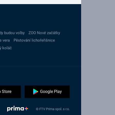
dy budou volby
ZOO Nové začátky
e vera
Pěstování lichořeřišnice
ý koláč
 Store
Google Play
© FTV Prima spol. s r.o.