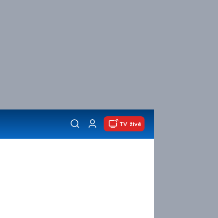
TV živě