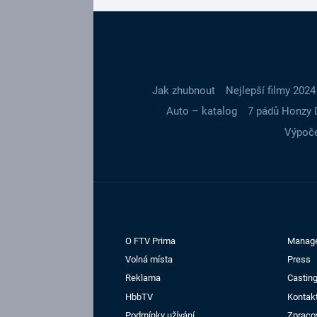
Jak zhubnout
Nejlepší filmy 2024
Auto – katalog
7 pádů Honzy 
Výpoče
O FTV Prima
Manag
Volná místa
Press
Reklama
Casting
HbbTV
Kontak
Podmínky užívání
Zpraco