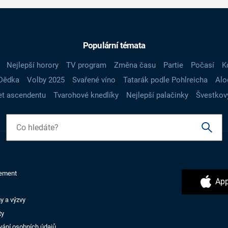
Populární témata
Nejlepší horory
TV program
Změna času
Partie
Počasí
K
Dědka
Volby 2025
Svařené víno
Tatarák podle Pohlreicha
Alo
t ascendentu
Tvarohové knedlíky
Nejlepší palačinky
Švestkov
ement
App
y a výzvy
ty
vání osobních údajů