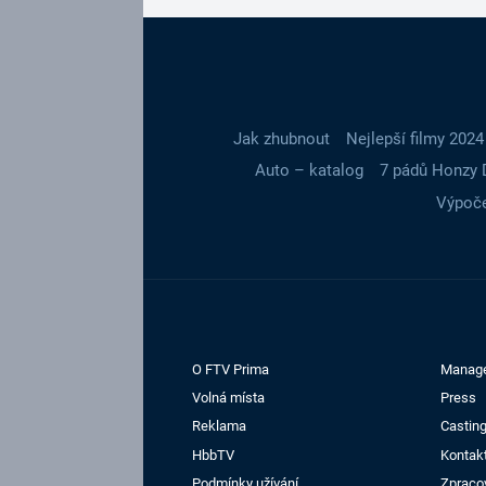
Jak zhubnout
Nejlepší filmy 2024
Auto – katalog
7 pádů Honzy 
Výpoče
O FTV Prima
Manag
Volná místa
Press
Reklama
Casting
HbbTV
Kontak
Podmínky užívání
Zpraco