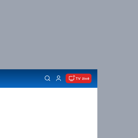
TV živě