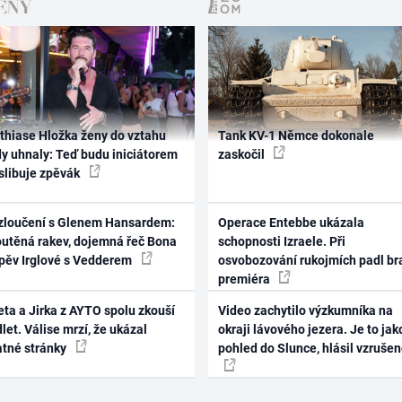
thiase Hložka ženy do vztahu
Tank KV-1 Němce dokonale
dy uhnaly: Teď budu iniciátorem
zaskočil
 slibuje zpěvák
zloučení s Glenem Hansardem:
Operace Entebbe ukázala
outěná rakev, dojemná řeč Bona
schopnosti Izraele. Při
zpěv Irglové s Vedderem
osvobozování rukojmích padl br
premiéra
ta a Jirka z AYTO spolu zkouší
Video zachytilo výzkumníka na
let. Válise mrzí, že ukázal
okraji lávového jezera. Je to jak
atné stránky
pohled do Slunce, hlásil vzruše