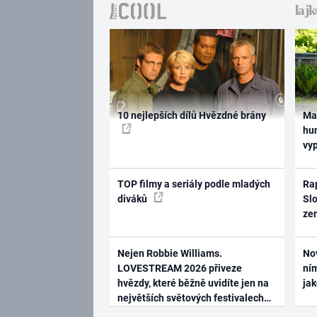
10 nejlepších dílů Hvězdné brány
Ma
hum
vy
TOP filmy a seriály podle mladých
Rap
diváků
Slo
ze
Nejen Robbie Williams.
No
LOVESTREAM 2026 přiveze
ním
hvězdy, které běžně uvidíte jen na
ja
největších světových festivalech