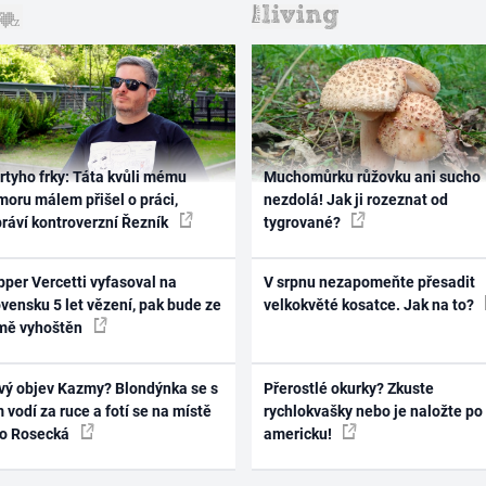
rtyho frky: Táta kvůli mému
Muchomůrku růžovku ani sucho
oru málem přišel o práci,
nezdolá! Jak ji rozeznat od
práví kontroverzní Řezník
tygrované?
per Vercetti vyfasoval na
V srpnu nezapomeňte přesadit
vensku 5 let vězení, pak bude ze
velkokvěté kosatce. Jak na to?
mě vyhoštěn
vý objev Kazmy? Blondýnka se s
Přerostlé okurky? Zkuste
 vodí za ruce a fotí se na místě
rychlokvašky nebo je naložte po
ko Rosecká
americku!