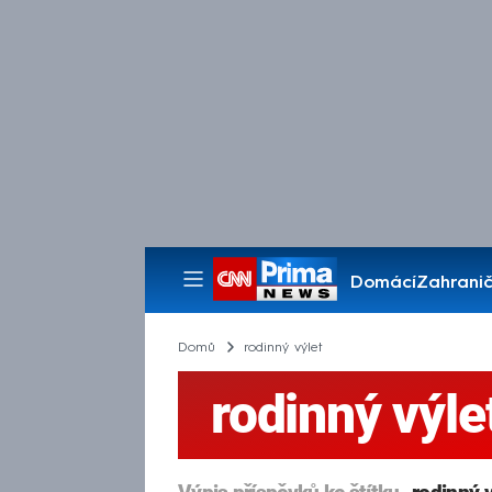
Domácí
Zahranič
Pořady
Domů
rodinný výlet
rodinný výle