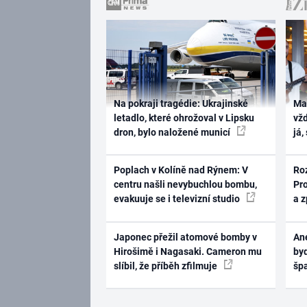
Na pokraji tragédie: Ukrajinské
Ma
letadlo, které ohrožoval v Lipsku
vž
dron, bylo naložené municí
já,
Poplach v Kolíně nad Rýnem: V
Ro
centru našli nevybuchlou bombu,
Pr
evakuuje se i televizní studio
a 
Japonec přežil atomové bomby v
Ane
Hirošimě i Nagasaki. Cameron mu
byd
slíbil, že příběh zfilmuje
šp