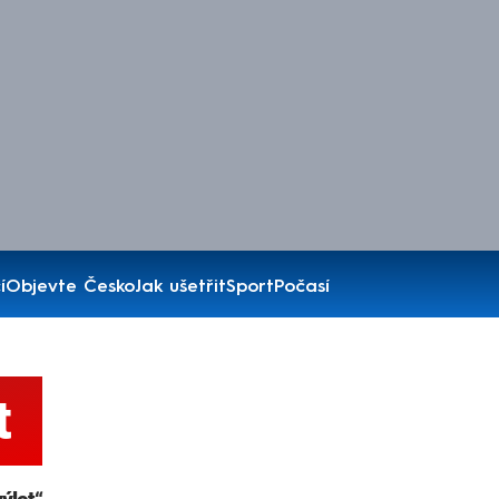
í
Objevte Česko
Jak ušetřit
Sport
Počasí
t