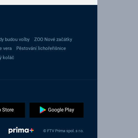
dy budou volby
ZOO Nové začátky
e vera
Pěstování lichořeřišnice
ý koláč
 Store
Google Play
© FTV Prima spol. s r.o.