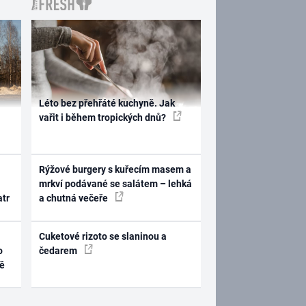
Léto bez přehřáté kuchyně. Jak
vařit i během tropických dnů?
Rýžové burgery s kuřecím masem a
mrkví podávané se salátem – lehká
atr
a chutná večeře
Cuketové rizoto se slaninou a
o
čedarem
ně