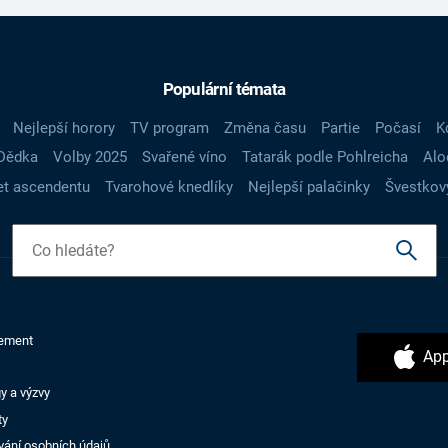
Populární témata
Nejlepší horory
TV program
Změna času
Partie
Počasí
K
Dědka
Volby 2025
Svařené víno
Tatarák podle Pohlreicha
Alo
t ascendentu
Tvarohové knedlíky
Nejlepší palačinky
Švestkov
ement
App
y a výzvy
ty
vání osobních údajů