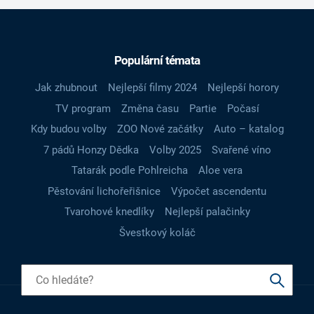
Populární témata
Jak zhubnout
Nejlepší filmy 2024
Nejlepší horory
TV program
Změna času
Partie
Počasí
Kdy budou volby
ZOO Nové začátky
Auto – katalog
7 pádů Honzy Dědka
Volby 2025
Svařené víno
Tatarák podle Pohlreicha
Aloe vera
Pěstování lichořeřišnice
Výpočet ascendentu
Tvarohové knedlíky
Nejlepší palačinky
Švestkový koláč