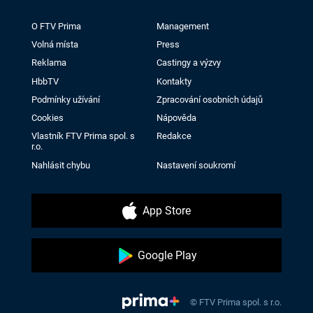
O FTV Prima
Management
Volná místa
Press
Reklama
Castingy a výzvy
HbbTV
Kontakty
Podmínky užívání
Zpracování osobních údajů
Cookies
Nápověda
Vlastník FTV Prima spol. s
Redakce
r.o.
Nahlásit chybu
Nastavení soukromí
App Store
Google Play
© FTV Prima spol. s r.o.