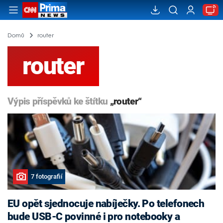
Domů
router
router
Výpis příspěvků ke štítku
„router“
7 fotografií
EU opět sjednocuje nabíječky. Po telefonech
bude USB-C povinné i pro notebooky a