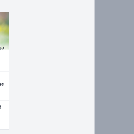
h!
se
é