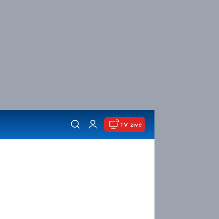
TV živě