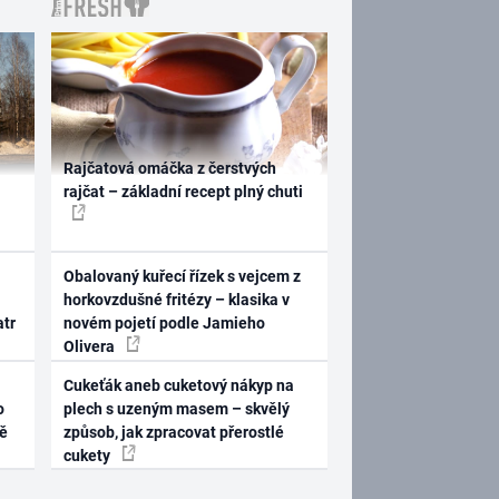
Rajčatová omáčka z čerstvých
rajčat – základní recept plný chuti
Obalovaný kuřecí řízek s vejcem z
horkovzdušné fritézy – klasika v
atr
novém pojetí podle Jamieho
Olivera
Cukeťák aneb cuketový nákyp na
o
plech s uzeným masem – skvělý
ně
způsob, jak zpracovat přerostlé
cukety