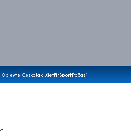
í
Objevte Česko
Jak ušetřit
Sport
Počasí