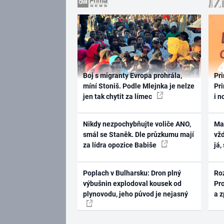
Boj s migranty Evropa prohrála,
Pri
míní Stoniš. Podle Mlejnka je nelze
Pri
jen tak chytit za límec
i n
Nikdy nezpochybňujte voliče ANO,
Ma
smál se Staněk. Dle průzkumu mají
vž
za lídra opozice Babiše
já,
Poplach v Bulharsku: Dron plný
Ro
výbušnin explodoval kousek od
Pr
plynovodu, jeho původ je nejasný
a 