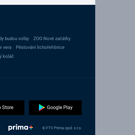
dy budou volby
ZOO Nové začátky
e vera
Pěstování lichořeřišnice
ý koláč
 Store
Google Play
© FTV Prima spol. s r.o.