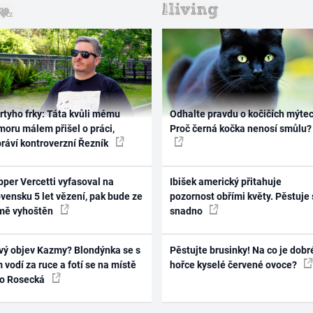
rtyho frky: Táta kvůli mému
Odhalte pravdu o kočičích mýtec
oru málem přišel o práci,
Proč černá kočka nenosí smůlu?
práví kontroverzní Řezník
per Vercetti vyfasoval na
Ibišek americký přitahuje
vensku 5 let vězení, pak bude ze
pozornost obřími květy. Pěstuje 
mě vyhoštěn
snadno
vý objev Kazmy? Blondýnka se s
Pěstujte brusinky! Na co je dobr
 vodí za ruce a fotí se na místě
hořce kyselé červené ovoce?
ko Rosecká