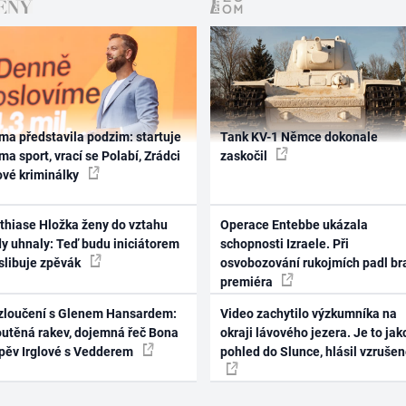
ma představila podzim: startuje
Tank KV-1 Němce dokonale
ma sport, vrací se Polabí, Zrádci
zaskočil
ové kriminálky
thiase Hložka ženy do vztahu
Operace Entebbe ukázala
dy uhnaly: Teď budu iniciátorem
schopnosti Izraele. Při
 slibuje zpěvák
osvobozování rukojmích padl br
premiéra
zloučení s Glenem Hansardem:
Video zachytilo výzkumníka na
outěná rakev, dojemná řeč Bona
okraji lávového jezera. Je to jak
zpěv Irglové s Vedderem
pohled do Slunce, hlásil vzruše