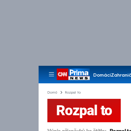
Domácí
Zahranič
Pořady
Domů
Rozpal to
Rozpal to