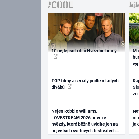
10 nejlepších dílů Hvězdné brány
Ma
hum
vy
TOP filmy a seriály podle mladých
Rap
diváků
Slo
ze
Nejen Robbie Williams.
No
LOVESTREAM 2026 přiveze
ním
hvězdy, které běžně uvidíte jen na
ja
největších světových festivalech