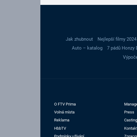
Jak zhubnout
Nejlepší filmy 2024
Auto – katalog
7 pádů Honzy 
Výpoče
O FTV Prima
Manag
Volná místa
Press
Reklama
Casting
HbbTV
Kontak
Podmínky užívání
Zpraco