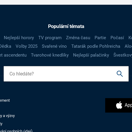
Populární témata
Nejlepší horory
TV program
Změna času
Partie
Počasí
K
Dědka
Volby 2025
Svařené víno
Tatarák podle Pohlreicha
Alo
t ascendentu
Tvarohové knedlíky
Nejlepší palačinky
Švestkov
ement
App
y a výzvy
ty
vání osobních údajů