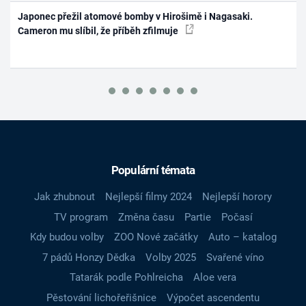
Japonec přežil atomové bomby v Hirošimě i Nagasaki.
Cameron mu slíbil, že příběh zfilmuje
Populární témata
Jak zhubnout
Nejlepší filmy 2024
Nejlepší horory
TV program
Změna času
Partie
Počasí
Kdy budou volby
ZOO Nové začátky
Auto – katalog
7 pádů Honzy Dědka
Volby 2025
Svařené víno
Tatarák podle Pohlreicha
Aloe vera
Pěstování lichořeřišnice
Výpočet ascendentu