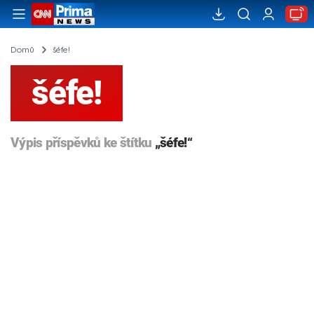
Domů
šéfe!
šéfe!
Výpis příspěvků ke štítku
„šéfe!“