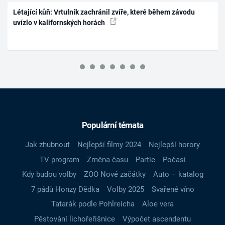
Létající kůň: Vrtulník zachránil zvíře, které během závodu
uvízlo v kalifornských horách
Populární témata
Jak zhubnout
Nejlepší filmy 2024
Nejlepší horory
TV program
Změna času
Partie
Počasí
Kdy budou volby
ZOO Nové začátky
Auto – katalog
7 pádů Honzy Dědka
Volby 2025
Svařené víno
Tatarák podle Pohlreicha
Aloe vera
Pěstování lichořeřišnice
Výpočet ascendentu