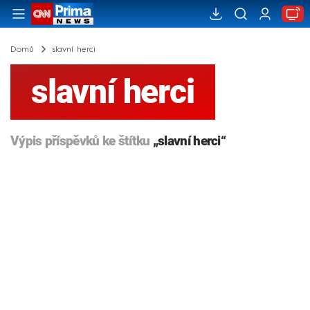
Domů
slavní herci
slavní herci
Výpis příspěvků ke štítku
„slavní herci“