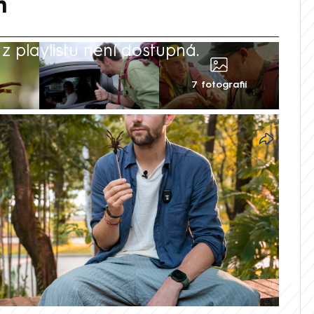
m
 playlistu není dostupná.
7 fotografií
ílovými kroky. Dobrodružná televizní
jeví už tuto neděli a o napjaté momenty v
 které se týkají kulinářských specialit.
ovídala řadu slavných osobností, zda by
jné dno, jako účastníci Asia Express.