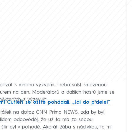
porvat s mnoha výzvami. Třeba sníst smaženou
 eurem na den. Moderátorů a dalších hostů jsme se
některých z výzev jít.
? Curleři se ostře pohádali. „Jdi do p*dele!“
Štáfek na dotaz CNN Prima NEWS, zda by byl
 klidem odpověděl, že už to má za sebou.
štír byl v pohodě. Akorát žába s nádivkou, ta mi