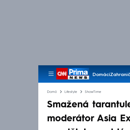
Domácí
Zahranič
Pořady
Domů
Lifestyle
ShowTime
Smažená tarantul
moderátor Asia Exp