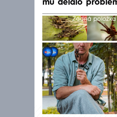
mu dělalo problé
Žádná položka z
CNN Prima NEWS
,
Jan Kloz
17. úno 2026, 06:29
Asia Express se k nám blíží m
reality show se na prima+ ob
ní nebude nouze. A to ani o ty,
Redakce CNN Prima NEWS vyzp
byly schopny si sáhnout na ste