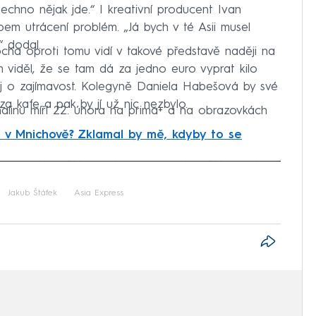
echno nějak jde.“ I kreativní producent Ivan
m utrácení problém. „Já bych v té Asii musel
“ dodal.
a oproti tomu vidí v takové představě naději na
em viděl, že se tam dá za jedno euro vyprat kilo
toj o zajímavost. Kolegyně Daniela Habešová by své
a kafe a pak by jí už nic nezbylo.
alinu míří 22. února na prima+ a na obrazovkách
 v Mnichově? Zklamal by mě, kdyby to se
iled to fetch
Jakub Štáfek
Asia Express