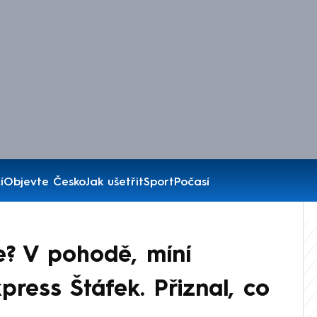
í
Objevte Česko
Jak ušetřit
Sport
Počasí
e? V pohodě, míní
ress Štáfek. Přiznal, co