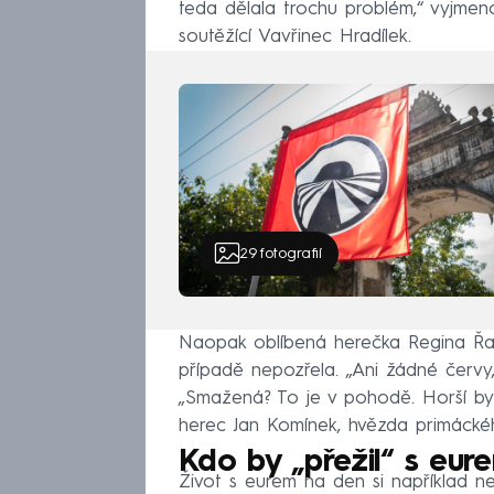
teda dělala trochu problém,“ vyjmenov
soutěžící Vavřinec Hradílek.
29
fotografií
Naopak oblíbená herečka Regina Řa
případě nepozřela. „Ani žádné červy,
„Smažená? To je v pohodě. Horší by 
herec Jan Komínek, hvězda primáckéh
Kdo by „přežil“ s eur
Život s eurem na den si například 