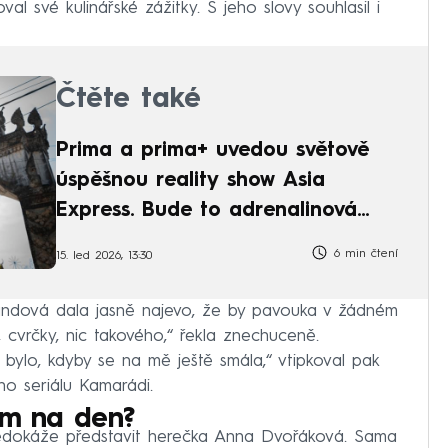
al své kulinářské zážitky. S jeho slovy souhlasil i
Čtěte také
Prima a prima+ uvedou světově
úspěšnou reality show Asia
Express. Bude to adrenalinová
jízda
6 min čtení
15. led 2026, 13:30
ndová dala jasně najevo, že by pavouka v žádném
 cvrčky, nic takového,“ řekla znechuceně.
bylo, kdyby se na mě ještě smála,“ vtipkoval pak
o seriálu Kamarádi.
em na den?
nedokáže představit herečka Anna Dvořáková. Sama