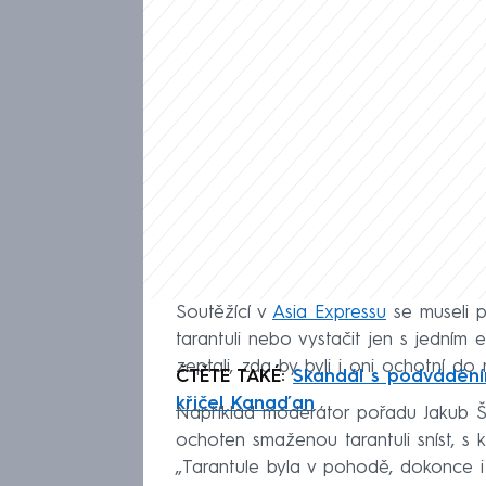
Soutěžící v
Asia Expressu
se museli 
tarantuli nebo vystačit jen s jedním
zeptali, zda by byli i oni ochotní do 
ČTĚTE TAKÉ:
Skandál s podváděním
křičel Kanaďan
Například moderátor pořadu Jakub 
ochoten smaženou tarantuli sníst, s
„Tarantule byla v pohodě, dokonce i 