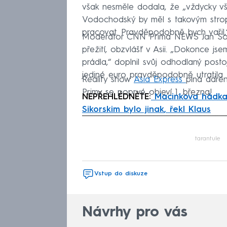
však nesměle dodala, že „vždycky vš
Vodochodský by měl s takovým strope
pracovat. Pravděpodobně bych vařil,
Moderátor CNN Prima NEWS Jan Soch
přežití, obzvlášť v Asii. „Dokonce js
prádla,“ doplnil svůj odhodlaný pos
jediné euro pravděpodobně utratila z
Reality show
Asia Express
plná adren
Primy se poprvé objeví 1. března!
NEPŘEHLÉDNĚTE:
Macinkova hádka
Sikorskim bylo jinak
, řekl Klaus
Fa
tarantule
Vstup do diskuze
Návrhy pro vás