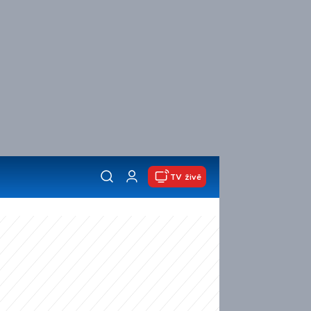
TV živě