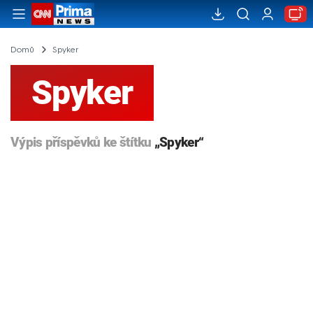
Domů
Spyker
Spyker
Výpis příspěvků ke štítku
„Spyker“