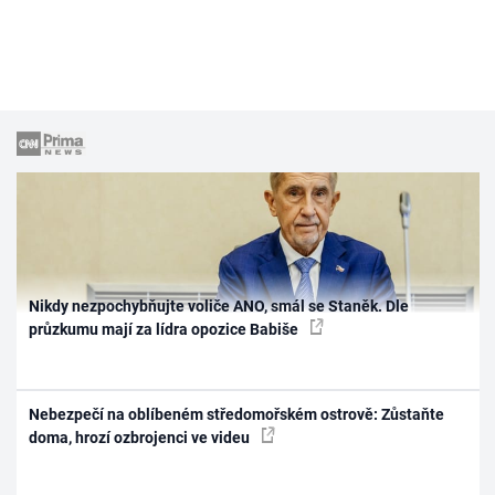
Nikdy nezpochybňujte voliče ANO, smál se Staněk. Dle
průzkumu mají za lídra opozice Babiše
Nebezpečí na oblíbeném středomořském ostrově: Zůstaňte
doma, hrozí ozbrojenci ve videu