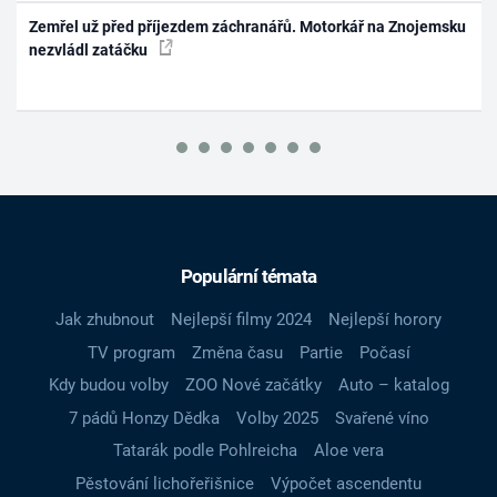
Zemřel už před příjezdem záchranářů. Motorkář na Znojemsku
nezvládl zatáčku
Populární témata
Jak zhubnout
Nejlepší filmy 2024
Nejlepší horory
TV program
Změna času
Partie
Počasí
Kdy budou volby
ZOO Nové začátky
Auto – katalog
7 pádů Honzy Dědka
Volby 2025
Svařené víno
Tatarák podle Pohlreicha
Aloe vera
Pěstování lichořeřišnice
Výpočet ascendentu