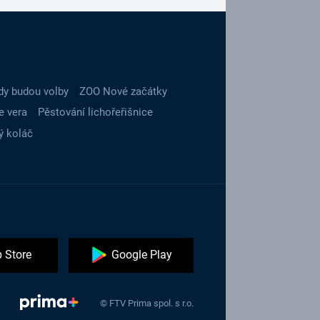
dy budou volby
ZOO Nové začátky
e vera
Pěstování lichořeřišnice
ý koláč
 Store
Google Play
© FTV Prima spol. s r.o.