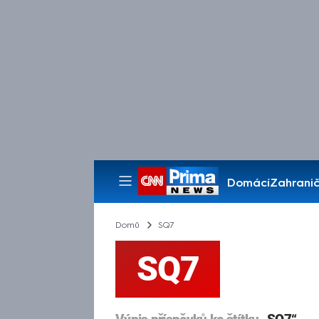
Domácí
Zahranič
Pořady
Domů
SQ7
SQ7