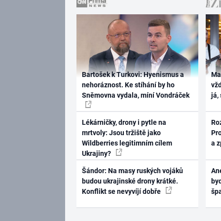
Bartošek k Turkovi: Hyenismus a
Ma
nehoráznost. Ke stíhání by ho
vž
Sněmovna vydala, míní Vondráček
já,
Lékárničky, drony i pytle na
Ro
mrtvoly: Jsou tržiště jako
Pr
Wildberries legitimním cílem
a 
Ukrajiny?
Šándor: Na masy ruských vojáků
Ane
budou ukrajinské drony krátké.
byd
Konflikt se nevyvíjí dobře
šp