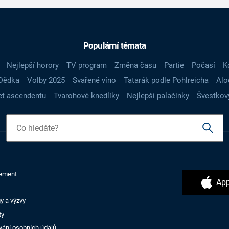
Populární témata
Nejlepší horory
TV program
Změna času
Partie
Počasí
K
Dědka
Volby 2025
Svařené víno
Tatarák podle Pohlreicha
Alo
t ascendentu
Tvarohové knedlíky
Nejlepší palačinky
Švestkov
ement
App
y a výzvy
ty
vání osobních údajů