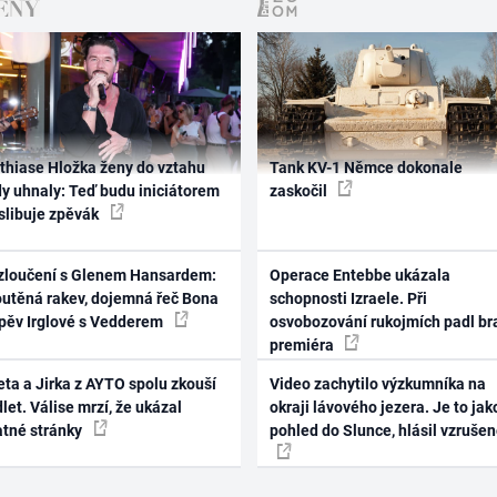
thiase Hložka ženy do vztahu
Tank KV-1 Němce dokonale
dy uhnaly: Teď budu iniciátorem
zaskočil
 slibuje zpěvák
zloučení s Glenem Hansardem:
Operace Entebbe ukázala
outěná rakev, dojemná řeč Bona
schopnosti Izraele. Při
zpěv Irglové s Vedderem
osvobozování rukojmích padl br
premiéra
ta a Jirka z AYTO spolu zkouší
Video zachytilo výzkumníka na
let. Válise mrzí, že ukázal
okraji lávového jezera. Je to jak
atné stránky
pohled do Slunce, hlásil vzruše