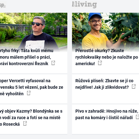
rtyho frky: Táta kvůli mému
Přerostlé okurky? Zkuste
oru málem přišel o práci,
rychlokvašky nebo je naložte po
práví kontroverzní Řezník
americku!
per Vercetti vyfasoval na
Růžová plíseň: Zbavte se jí co
vensku 5 let vězení, pak bude ze
nejdříve! Jak ji zlikvidovat?
mě vyhoštěn
vý objev Kazmy? Blondýnka se s
Pivo v zahradě: Hnojivo na růže,
 vodí za ruce a fotí se na místě
past na komáry i čistič nářadí
ko Rosecká