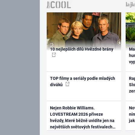
10 nejlepších dílů Hvězdné brány
Ma
hum
vy
TOP filmy a seriály podle mladých
Rap
diváků
Slo
ze
Nejen Robbie Williams.
No
LOVESTREAM 2026 přiveze
ním
hvězdy, které běžně uvidíte jen na
ja
největších světových festivalech