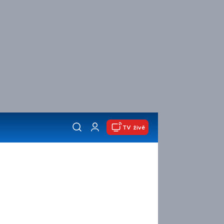
TV živě