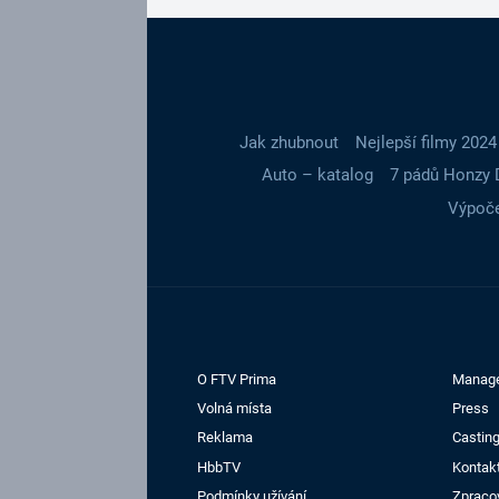
Jak zhubnout
Nejlepší filmy 2024
Auto – katalog
7 pádů Honzy 
Výpoče
O FTV Prima
Manag
Volná místa
Press
Reklama
Casting
HbbTV
Kontak
Podmínky užívání
Zpraco