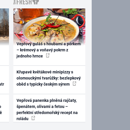
Vepřový guláš s houbami a pórkem
– krémový a voňavý pokrm z
jednoho hrnce
Křupavé květákové minipizzy s
olomouckými tvarůžky: bezlepkový
atr
oběd s typicky českým sýrem
Vepřová panenka plněná rajčaty,
o
špenátem, olivami a fetou –
ně
perfektní středomořský recept na
roládu