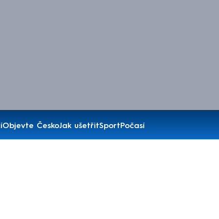
í
Objevte Česko
Jak ušetřit
Sport
Počasí