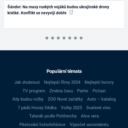
Šándor: Na masy ruských vojáků budou ukrajinské drony
krátké. Konflikt se nevyvíjí dobře
Populární témata
Jak zhubnout
Nejlepší filmy 2024
Nejlepší horory
TV program
Změna času
Partie
Počasí
Kdy budou volby
ZOO Nové začátky
Auto – katalog
7 pádů Honzy Dědka
Volby 2025
Svařené víno
Tatarák podle Pohlreicha
Aloe vera
Pěstování lichořeřišnice
Výpočet ascendentu