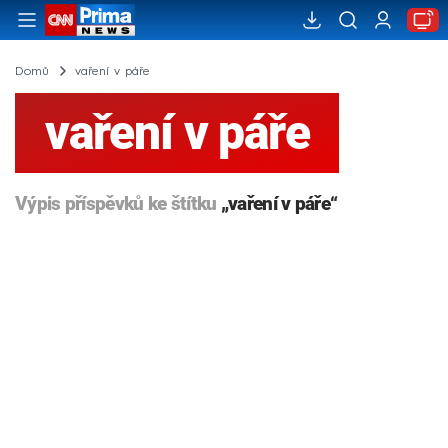
Domů
vaření v páře
vaření v páře
Výpis příspěvků ke štítku
„vaření v páře“