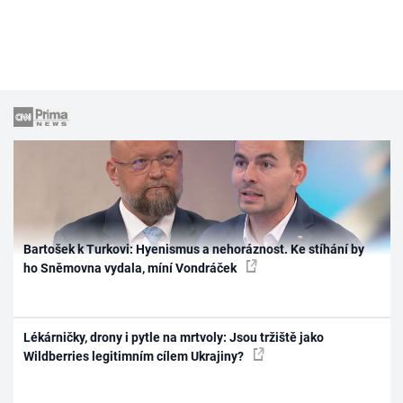
Bartošek k Turkovi: Hyenismus a nehoráznost. Ke stíhání by
ho Sněmovna vydala, míní Vondráček
Lékárničky, drony i pytle na mrtvoly: Jsou tržiště jako
Wildberries legitimním cílem Ukrajiny?