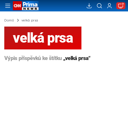
Domů
velká prsa
velká prsa
Výpis příspěvků ke štítku
„velká prsa“