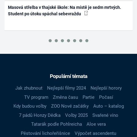
Masová střelba v thajské škole: Na místě je sedm mrtvých.
Student po útoku spáchal sebevraždu
Populární témata
Jak zhubnout
Nejlepší filmy 2024
Nejlepší horory
TV program
Změna času
Partie
Počasí
Kdy budou volby
ZOO Nové začátky
Auto – katalog
7 pádů Honzy Dědka
Volby 2025
Svařené víno
Tatarák podle Pohlreicha
Aloe vera
Pěstování lichořeřišnice
Výpočet ascendentu