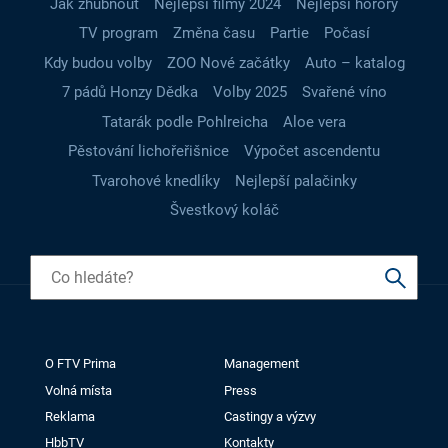
Jak zhubnout
Nejlepší filmy 2024
Nejlepší horory
TV program
Změna času
Partie
Počasí
Kdy budou volby
ZOO Nové začátky
Auto – katalog
7 pádů Honzy Dědka
Volby 2025
Svařené víno
Tatarák podle Pohlreicha
Aloe vera
Pěstování lichořeřišnice
Výpočet ascendentu
Tvarohové knedlíky
Nejlepší palačinky
Švestkový koláč
O FTV Prima
Management
Volná místa
Press
Reklama
Castingy a výzvy
HbbTV
Kontakty