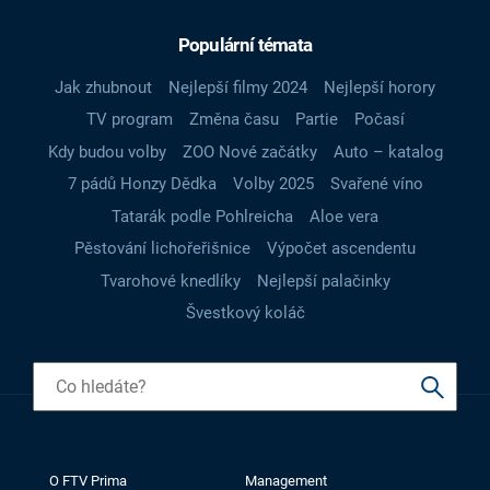
Populární témata
Jak zhubnout
Nejlepší filmy 2024
Nejlepší horory
TV program
Změna času
Partie
Počasí
Kdy budou volby
ZOO Nové začátky
Auto – katalog
7 pádů Honzy Dědka
Volby 2025
Svařené víno
Tatarák podle Pohlreicha
Aloe vera
Pěstování lichořeřišnice
Výpočet ascendentu
Tvarohové knedlíky
Nejlepší palačinky
Švestkový koláč
O FTV Prima
Management