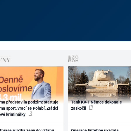
ma představila podzim: startuje
Tank KV-1 Němce dokonale
ma sport, vrací se Polabí, Zrádci
zaskočil
ové kriminálky
thiase Hložka ženy do vztahu
Operace Entebbe ukázala