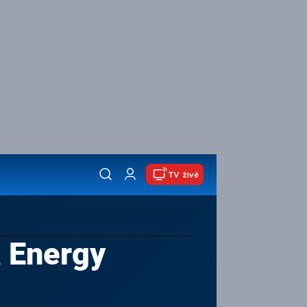
TV živě
a Energy