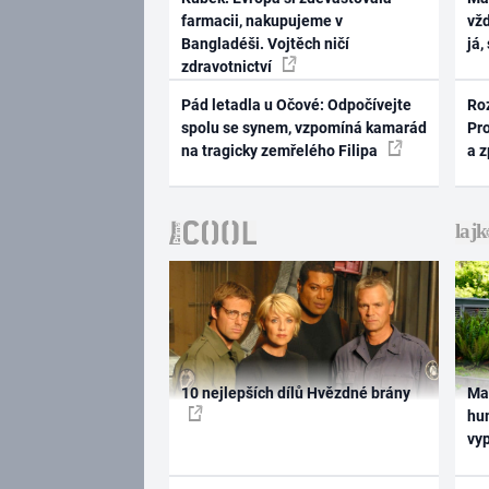
farmacii, nakupujeme v
vž
Bangladéši. Vojtěch ničí
já,
zdravotnictví
Pád letadla u Očové: Odpočívejte
Ro
spolu se synem, vzpomíná kamarád
Pr
na tragicky zemřelého Filipa
a 
10 nejlepších dílů Hvězdné brány
Ma
hum
vy