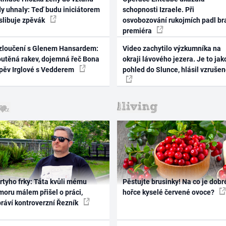
dy uhnaly: Teď budu iniciátorem
schopnosti Izraele. Při
 slibuje zpěvák
osvobozování rukojmích padl br
premiéra
zloučení s Glenem Hansardem:
Video zachytilo výzkumníka na
outěná rakev, dojemná řeč Bona
okraji lávového jezera. Je to jak
zpěv Irglové s Vedderem
pohled do Slunce, hlásil vzruše
rtyho frky: Táta kvůli mému
Pěstujte brusinky! Na co je dobr
oru málem přišel o práci,
hořce kyselé červené ovoce?
práví kontroverzní Řezník