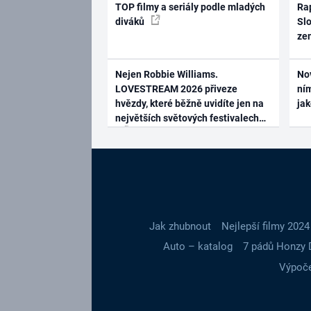
TOP filmy a seriály podle mladých
Rap
diváků
Slo
ze
Nejen Robbie Williams.
No
LOVESTREAM 2026 přiveze
ním
hvězdy, které běžně uvidíte jen na
ja
největších světových festivalech
Jak zhubnout
Nejlepší filmy 2024
Auto – katalog
7 pádů Honzy 
Výpoče