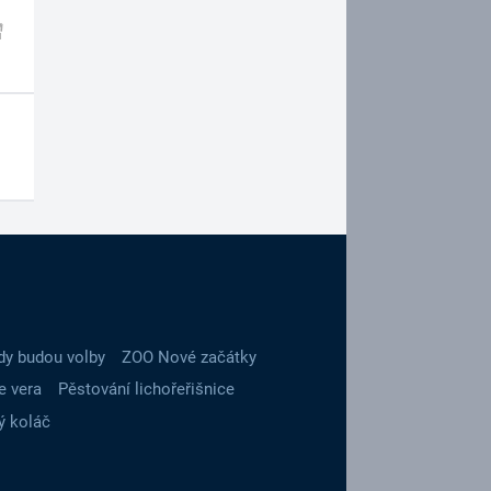
dy budou volby
ZOO Nové začátky
e vera
Pěstování lichořeřišnice
ý koláč