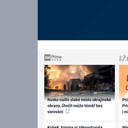
Rusko našlo slabé místo ukrajinské
Pri
obrany. Útočit může téměř bez
Pri
varování
i n
Kubek: Evropa si zdevastovala
Ma