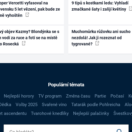
per Vercetti vyfasoval na
9 tipů s kostkami ledu: Vyhladí
vensku 5 let vězení, pak bude ze
zmačkané šaty i zalijí květiny
mě vyhoštěn
vý objev Kazmy? Blondýnka se s
Muchomůrku růžovku ani sucho
 vodí za ruce a fotí se na místě
nezdolá! Jak ji rozeznat od
ko Rosecká
tygrované?
Populární témata
Nejlepší horory
TV program
Změna času
Partie
Počasí
K
Dědka
Volby 2025
Svařené víno
Tatarák podle Pohlreicha
Alo
t ascendentu
Tvarohové knedlíky
Nejlepší palačinky
Švestkov