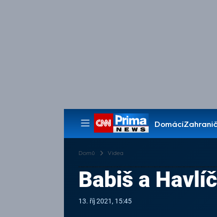
Domácí
Zahranič
Pořady
Domů
Videa
Babiš a Havlí
13. říj 2021, 15:45