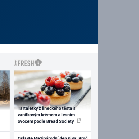
Tartaletky z lineckého těsta s
vanilkovým krémem a lesním
ovocem podle Bread Society
Oslavte Mezinárodní den piva: Proč