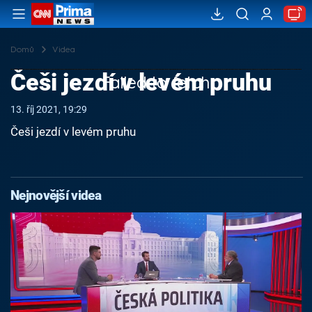
Domů
Videa
Češi jezdí v levém pruhu
Failed to fetch
13. říj 2021, 19:29
Češi jezdí v levém pruhu
Nejnovější videa