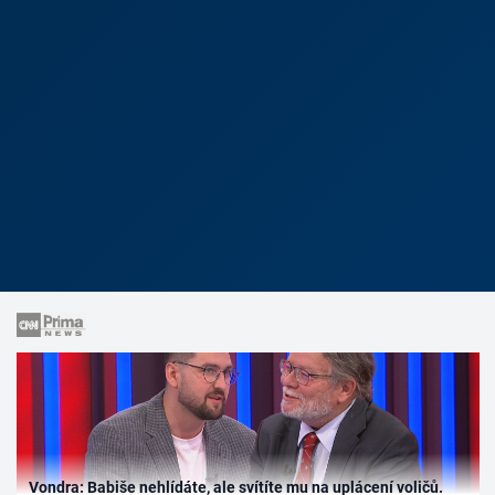
Vondra: Babiše nehlídáte, ale svítíte mu na uplácení voličů.