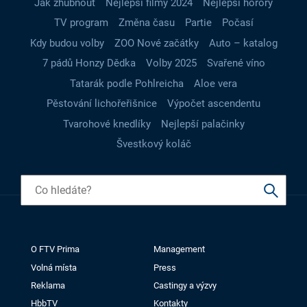
Jak zhubnout
Nejlepší filmy 2024
Nejlepší horory
TV program
Změna času
Partie
Počasí
Kdy budou volby
ZOO Nové začátky
Auto – katalog
7 pádů Honzy Dědka
Volby 2025
Svařené víno
Tatarák podle Pohlreicha
Aloe vera
Pěstování lichořeřišnice
Výpočet ascendentu
Tvarohové knedlíky
Nejlepší palačinky
Švestkový koláč
O FTV Prima
Management
Volná místa
Press
Reklama
Castingy a výzvy
HbbTV
Kontakty