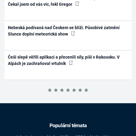
Čekal jsem od vás víc, řekl Gregor
Nebeská podívaná nad Českem se blíží. Působivé zatmění
Slunce doplní meteorická show
Češi slepě věřili aplikaci a přecenili síly, píší v Rakousku. V
Alpách je zachraňoval vrtulník
Populární témata